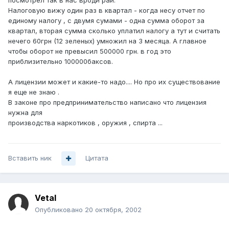
посмотрел так в нас вроди рай.
Налоговую вижу один раз в квартал - когда несу отчет по
единому налогу , с двумя сумами - одна сумма оборот за
квартал, вторая сумма сколько уплатил налогу а тут и считать
нечего 60грн (12 зеленых) умножил на 3 месяца. А главное
чтобы оборот не превысил 500000 грн. в год это
приблизительно 100000баксов.
А лицензии может и какие-то надо.... Но про их существование
я еще не знаю .
В законе про предпринимательство написано что лицензия
нужна для
производства наркотиков , оружия , спирта ...
Вставить ник
Цитата
Vetal
Опубликовано
20 октября, 2002