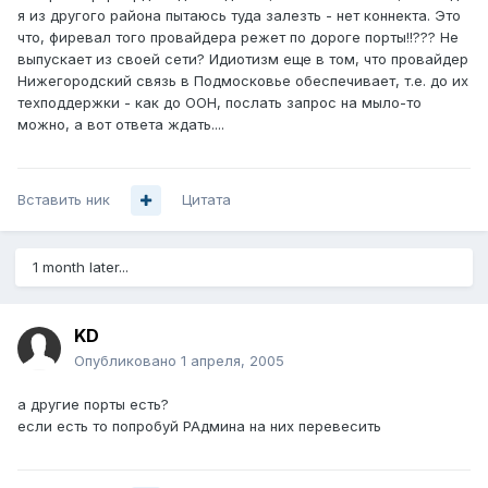
я из другого района пытаюсь туда залезть - нет коннекта. Это
что, фиревал того провайдера режет по дороге порты!!??? Не
выпускает из своей сети? Идиотизм еще в том, что провайдер
Нижегородский связь в Подмосковье обеспечивает, т.е. до их
техподдержки - как до ООН, послать запрос на мыло-то
можно, а вот ответа ждать....
Вставить ник
Цитата
1 month later...
KD
Опубликовано
1 апреля, 2005
а другие порты есть?
если есть то попробуй РАдмина на них перевесить