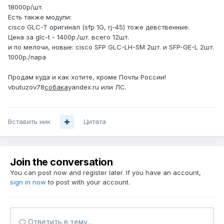
18000р/шт.
Есть также модули:
cisco GLC-T оригинал (sfp 1G, rj-45) тоже девственные.
Цена за glc-t - 1400р./шт. всего 12шт.
и по мелочи, новые: cisco SFP GLC-LH-SM 2шт. и SFP-GE-L 2шт.
1000р./пара
Продам куда и как хотите, кроме Почты России!
vbutuzov78
собака
yandex.ru или ЛС.
Вставить ник
Цитата
Join the conversation
You can post now and register later. If you have an account,
sign in now
to post with your account.
Ответить в тему...