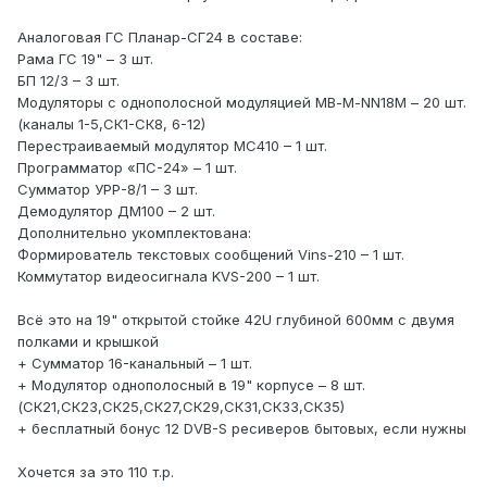
Аналоговая ГС Планар-СГ24 в составе:
Рама ГС 19" – 3 шт.
БП 12/3 – 3 шт.
Модуляторы с однополосной модуляцией МВ-М-NN18М – 20 шт.
(каналы 1-5,СК1-СК8, 6-12)
Перестраиваемый модулятор МС410 – 1 шт.
Программатор «ПС-24» – 1 шт.
Сумматор УРР-8/1 – 3 шт.
Демодулятор ДМ100 – 2 шт.
Дополнительно укомплектована:
Формирователь текстовых сообщений Vins-210 – 1 шт.
Коммутатор видеосигнала KVS-200 – 1 шт.
Всё это на 19" открытой стойке 42U глубиной 600мм с двумя
полками и крышкой
+ Сумматор 16-канальный – 1 шт.
+ Модулятор однополосный в 19" корпусе – 8 шт.
(СК21,СК23,СК25,СК27,СК29,СК31,СК33,СК35)
+ бесплатный бонус 12 DVB-S ресиверов бытовых, если нужны
Хочется за это 110 т.р.