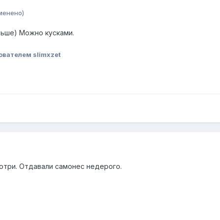
менено)
льше) Можно кусками.
ователем slimxzet
отри. Отдавали самонес недерого.