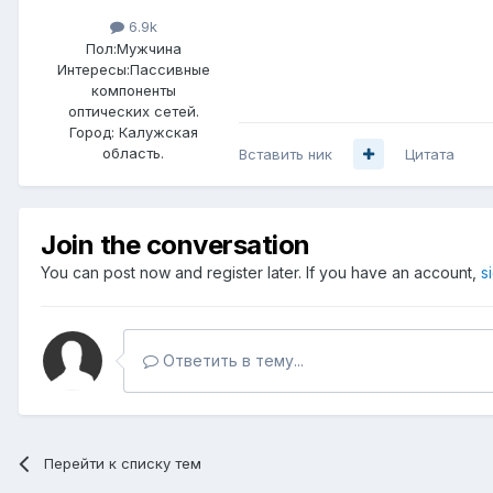
6.9k
Пол:
Мужчина
Интересы:
Пассивные
компоненты
оптических сетей.
Город:
Калужская
область.
Вставить ник
Цитата
Join the conversation
You can post now and register later. If you have an account,
s
Ответить в тему...
Перейти к списку тем