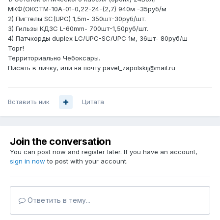
МКФ(ОКСТМ-10А-01-0,22-24-(2,7) 940м -35руб/м
2) Пигтелы SC(UPC) 1,5m- 350шт-30руб/шт.
3) Гильзы КДЗС L-60mm- 700шт-1,50руб/шт.
4) Патчкорды duplex LC/UPC-SC/UPC 1м, 36шт- 80руб/ш
Торг!
Территориально Чебоксары.
Писать в личку, или на почту pavel_zapolskij@mail.ru
Вставить ник
Цитата
Join the conversation
You can post now and register later. If you have an account,
sign in now
to post with your account.
Ответить в тему...