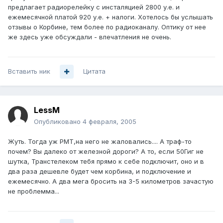
предлагает радиорелейку с инсталяцией 2800 у.е. и
ежемесячной платой 920 у.е. + налоги. Хотелось бы услышать
отзывы о Корбине, тем более по радиоканалу. Оптику от нее
же здесь уже обсуждали - впечатления не очень.
Вставить ник
Цитата
LessM
Опубликовано
4 февраля, 2005
Жуть. Тогда уж РМТ,на него не жаловались.... А траф-то
почем? Вы далеко от железной дороги? А то, если 50Гиг не
шутка, Транстелеком тебя прямо к себе подключит, оно и в
два раза дешевле будет чем корбина, и подключение и
ежемесячно. А два мега бросить на 3-5 километров зачастую
не проблемма...