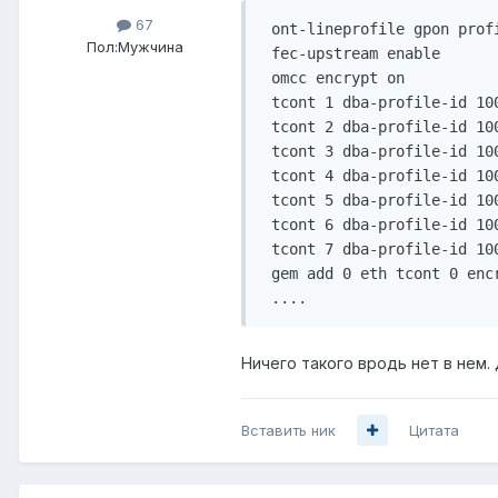
67
 ont-lineprofile gpon prof
Пол:
Мужчина
 fec-upstream enable

 omcc encrypt on

 tcont 1 dba-profile-id 100
 tcont 2 dba-profile-id 100
 tcont 3 dba-profile-id 100
 tcont 4 dba-profile-id 100
 tcont 5 dba-profile-id 100
 tcont 6 dba-profile-id 100
 tcont 7 dba-profile-id 100
 gem add 0 eth tcont 0 encr
 ....
Ничего такого вродь нет в нем.
Вставить ник
Цитата