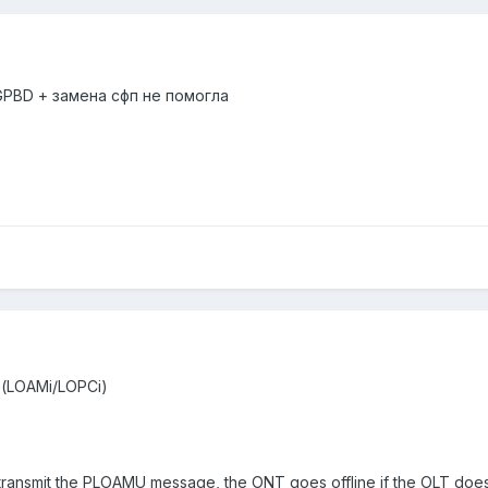
PBD + замена сфп не помогла
s(LOAMi/LOPCi)
 transmit the PLOAMU message, the ONT goes offline if the OLT do