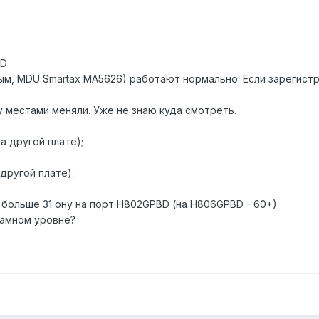
BD
ным, MDU Smartax MA5626) работают нормально. Если зарегист
у местами меняли. Уже не знаю куда смотреть.
а другой плате);
другой плате).
 больше 31 ону на порт H802GPBD (на H806GPBD - 60+)
рамном уровне?