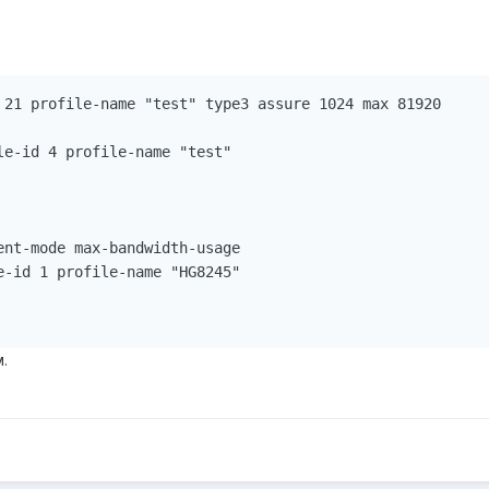
 21 profile-name "test" type3 assure 1024 max 81920

e-id 4 profile-name "test"

ent-mode max-bandwidth-usage

e-id 1 profile-name "HG8245"

.