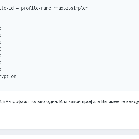
ile-id 4 profile-name "ma5626simple"















ypt on

 ДБА-профайл только один. Или какой профиль Вы имеете ввид