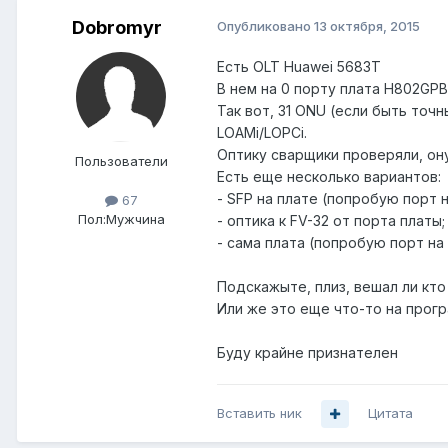
Dobromyr
Опубликовано
13 октября, 2015
Есть OLT Huawei 5683T
В нем на 0 порту плата H802GP
Так вот, 31 ONU (если быть точ
LOAMi/LOPCi.
Оптику сварщики проверяли, он
Пользователи
Есть еще несколько вариантов:
- SFP на плате (попробую порт н
67
Пол:
Мужчина
- оптика к FV-32 от порта платы;
- сама плата (попробую порт на 
Подскажыте, плиз, вешал ли кто
Или же это еще что-то на прог
Буду крайне признателен
Вставить ник
Цитата