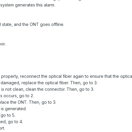
e system generates this alarm.
l state, and the ONT goes offline.
oor.
d properly, reconnect the optical fiber again to ensure that the optic
or damaged, replace the optical fiber. Then, go to 3.
r is not clean, clean the connector. Then, go to 3.
ns occurs, go to 2.
place the ONT. Then, go to 3.
is generated.
 go to 5.
ted, go to 4.
rt.