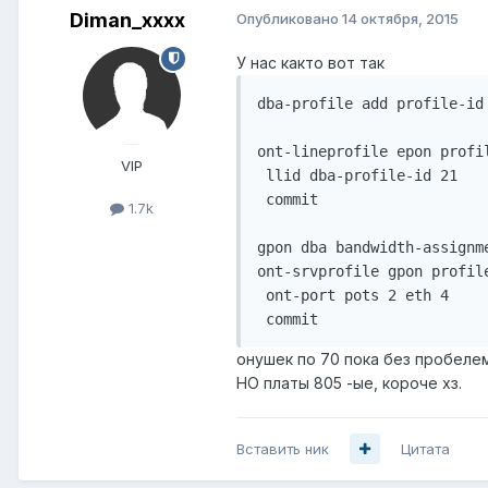
Diman_xxxx
Опубликовано
14 октября, 2015
У нас както вот так
dba-profile add profile-id
ont-lineprofile epon profil
VIP
 llid dba-profile-id 21

 commit

1.7k
gpon dba bandwidth-assignm
ont-srvprofile gpon profil
 ont-port pots 2 eth 4 

 commit
онушек по 70 пока без пробелем
НО платы 805 -ые, короче хз.
Вставить ник
Цитата