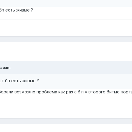
 бп есть живые ?
казал:
 шт бп есть живые ?
берали возможно проблема как раз с б.п у второго битые порт