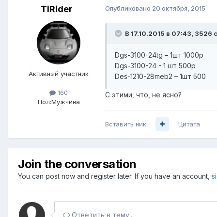
TiRider
Опубликовано
20 октября, 2015
В 17.10.2015 в 07:43, 3526 
Dgs-3100-24tg – 1шт 1000р
Dgs-3100-24 - 1 шт 500р
Активный участник
Des-1210-28meb2 – 1шт 500
160
С этими, что, не ясно?
Пол:
Мужчина
Вставить ник
Цитата
Join the conversation
You can post now and register later. If you have an account,
s
Ответить в тему...