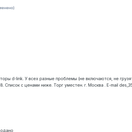
менено)
ры d-link. У всех разные проблемы (не включаются, не грузятс
. Список с ценами ниже. Торг уместен. г. Москва . E-mail des_352
одано