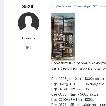
3526
Опубликовано
13 октября, 2015
(из
Новичок
0
Продаются не рабочие коммутато
быть без б.п но таких мало шт 5-8
Dxs-3326gsr – 2шт - 1000р за шт
Dgs-3612g-1шт - 3000р
продано
Dgs-3450- 1шт – 2000р
Des-3550 – 2шт – 500р за шт
Des-3200-52 – 1 шт- 1000р
Des-3526 – 55 шт – 300р за шт
пр