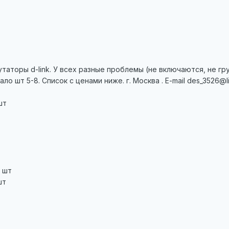
торы d-link. У всех разные проблемы (не включаются, не груз
ло шт 5-8. Список с ценами ниже. г. Москва . E-mail des_3526@lis
шт
а шт
шт