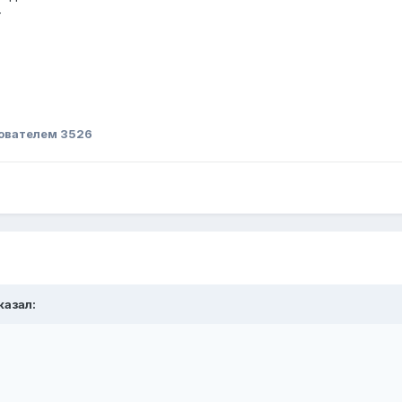
т
ователем 3526
казал: