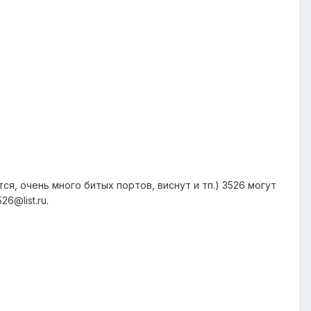
я, очень много битых портов, виснут и тп.) 3526 могут
6@list.ru.