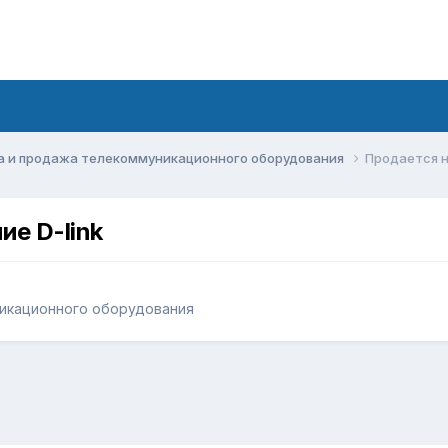
а и продажа телекоммуникационного оборудования
Продается н
ие D-link
икационного оборудования