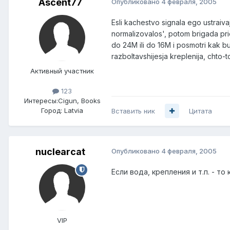
Ascent77
Опубликовано
4 февраля, 2005
Esli kachestvo signala ego ustraivaj
normalizovalos', potom brigada prieh
do 24M ili do 16M i posmotri kak b
razboltavshijesja kreplenija, chto-
Активный участник
123
Интересы:
Cigun, Books
Город:
Latvia
Вставить ник
Цитата
nuclearcat
Опубликовано
4 февраля, 2005
Если вода, крепления и т.п. - т
VIP