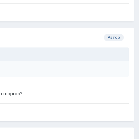
Автор
го порога?