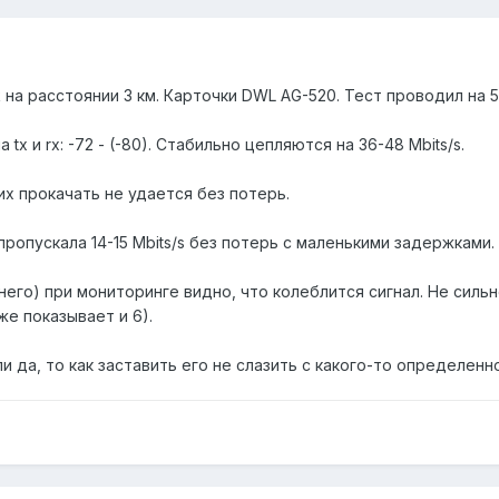
 на расстоянии 3 км. Карточки DWL AG-520. Тест проводил на 5
 tx и rx: -72 - (-80). Стабильно цепляются на 36-48 Mbits/s.
их прокачать не удается без потерь.
пропускала 14-15 Mbits/s без потерь с маленькими задержками
него) при мониторинге видно, что колеблится сигнал. Не сильн
же показывает и 6).
и да, то как заставить его не слазить с какого-то определенно