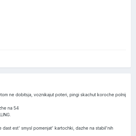
etom ne dobitsja, voznikajut poteri, pingi skachut koroche polnij
azhe na 54
LLING.
dast est' smysl pomenjat' kartochki, dazhe na stabil'nih