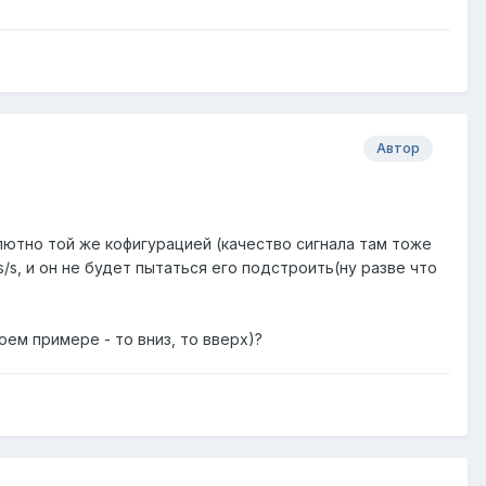
Автор
лютно той же кофигурацией (качество сигнала там тоже
s/s, и он не будет пытаться его подстроить(ну разве что
оем примере - то вниз, то вверх)?