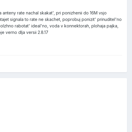
ija anteny rate nachal skakat', pri ponizhenii do 16M vsjo
tajet signala to rate ne skachet, poprobuj ponizit' prinuditel'no
dolzhno rabotat' ideal'no, voda v konnektorah, plohaja pajka,
e verno dlja versii 2.8.17