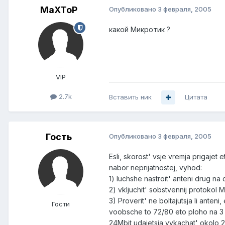
MaXToP
Опубликовано
3 февраля, 2005
какой Микротик ?
VIP
2.7k
Вставить ник
Цитата
Гость
Опубликовано
3 февраля, 2005
Esli, skorost' vsje vremja prigajet
nabor neprijatnostej, vyhod:
1) luchshe nastroit' anteni drug na
2) vkljuchit' sobstvennij protokol 
3) Proverit' ne boltajutsja li anteni
Гости
voobsche to 72/80 eto ploho na 3 k
24Mbit udajetsja vykachat' okolo 