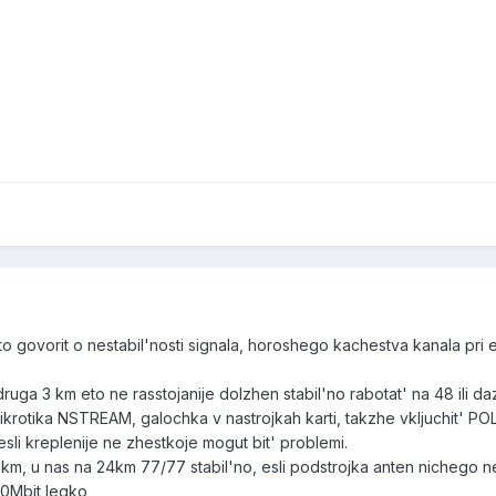
 eto govorit o nestabil'nosti signala, horoshego kachestva kanala pri 
 druga 3 km eto ne rasstojanije dolzhen stabil'no rabotat' na 48 ili d
Mikrotika NSTREAM, galochka v nastrojkah karti, takzhe vkljuchit' PO
, esli kreplenije ne zhestkoje mogut bit' problemi.
m, u nas na 24km 77/77 stabil'no, esli podstrojka anten nichego ne 
20Mbit legko