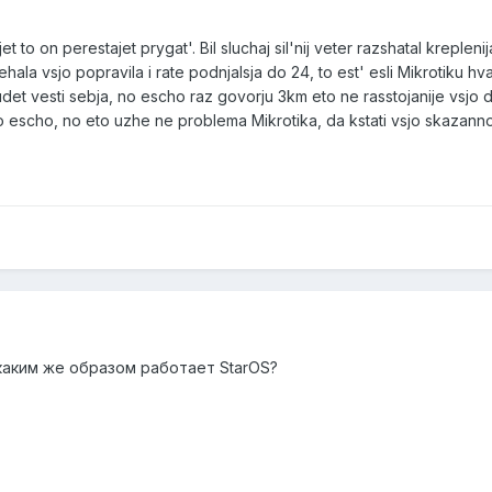
et to on perestajet prygat'. Bil sluchaj sil'nij veter razshatal kreplen
ala vsjo popravila i rate podnjalsja do 24, to est' esli Mikrotiku hva
udet vesti sebja, no escho raz govorju 3km eto ne rasstojanije vsjo 
to escho, no eto uzhe ne problema Mikrotika, da kstati vsjo skazannoj
о каким же образом работает StarOS?