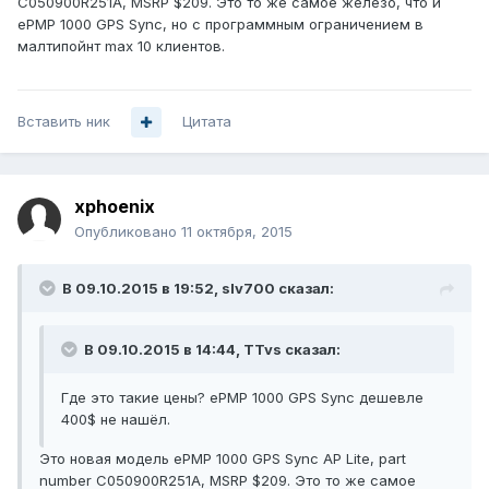
C050900R251A, MSRP $209. Это то же самое железо, что и
ePMP 1000 GPS Sync, но с программным ограничением в
малтипойнт max 10 клиентов.
Вставить ник
Цитата
xphoenix
Опубликовано
11 октября, 2015
В 09.10.2015 в 19:52, slv700 сказал:
В 09.10.2015 в 14:44, TTvs сказал:
Где это такие цены? ePMP 1000 GPS Sync дешевле
400$ не нашёл.
Это новая модель ePMP 1000 GPS Sync AP Lite, part
number C050900R251A, MSRP $209. Это то же самое