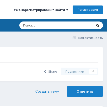
Регистрация
Уже зарегистрированы? Войти
Вся активность
Share
Подписчики
0
Создать тему
Ответить