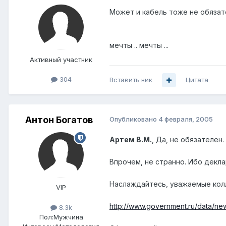
Может и кабель тоже не обязате
мечты .. мечты ...
Активный участник
304
Вставить ник
Цитата
Антон Богатов
Опубликовано
4 февраля, 2005
Артем B.M.
, Да, не обязателен. 
Впрочем, не странно. Ибо декла
Наслаждайтесь, уважаемые кол
VIP
http://www.government.ru/data/new
8.3k
Пол:
Мужчина