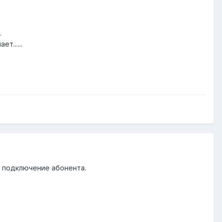
.
т......
ь подключение абонента.