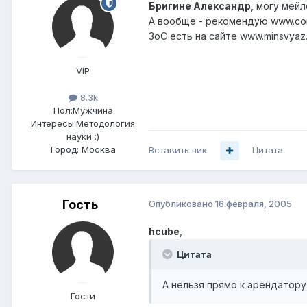
Бригине Александр
, могу мейл
А вообще - рекомендую www.cons
ЗоС есть на сайте www.minsvyaz.
VIP
8.3k
Пол:
Мужчина
Интересы:
Методология
науки :)
Город:
Москва
Вставить ник
Цитата
Гость
Опубликовано
16 февраля, 2005
hcube
,
Цитата
А нельзя прямо к арендатору 
Гости