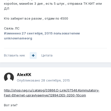
коробок, манибэк 3 дня , есть 5 штук , отправка ТК КИТ или
ДЛ
Кто заберет все разом , отдам по 4500
Связь ЛС
Изменено
27 сентября, 2015
пользователем
unknownameorg
Вставить ник
Цитата
AlexKK
Опубликовано
28 сентября, 2015
http://shop.nag.ru/catalog/03866.D-Link/07546.Kommutatory-
Fast-Ethernet-upravlyaemye/12894.DES-3200-10com
Вот эти?