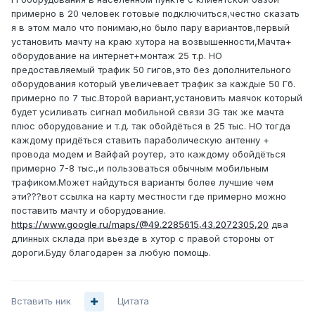
примерно в 20 человек готовые подключиться,честно сказать
я в этом мало что понимаю,но было пару вариантов,первый
установить мачту на краю хутора на возвышенности,Мачта+
оборудование на интернет+монтаж 25 т.р. НО
предоставляемый трафик 50 гигов,это без дополнительного
оборудования который увеличевает трафик за каждые 50 Гб.
примерно по 7 тыс.Второй вариант,установить маячок который
будет усиливать сигнал мобильной связи 3G так же мачта
плюс оборудование и т.д. так обойдёться в 25 тыс. НО тогда
каждому придёться ставить параболическую антенну +
провода модем и Вайфай роутер, это каждому обойдёться
примерно 7-8 тыс.,и пользоваться обычным мобильным
трафиком.Может найдуться варианты более лучшие чем
эти???вот ссылка на карту местности где примерно можно
поставить мачту и оборудование.
https://www.google.ru/maps/@49.2285615,43.2072305,20
два
длинных склада при вьезде в хутор с правой стороны от
дороги.Буду благодарен за любую помощь.
Вставить ник
Цитата