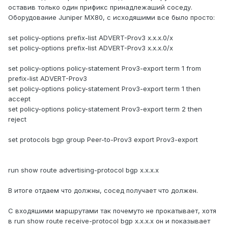
оставив только один прификс принадлежаший соседу.
Оборудование Juniper MX80, с исходяшими все было просто:
set policy-options prefix-list ADVERT-Prov3 x.x.x.0/x
set policy-options prefix-list ADVERT-Prov3 x.x.x.0/x
set policy-options policy-statement Prov3-export term 1 from
prefix-list ADVERT-Prov3
set policy-options policy-statement Prov3-export term 1 then
accept
set policy-options policy-statement Prov3-export term 2 then
reject
set protocols bgp group Peer-to-Prov3 export Prov3-export
run show route advertising-protocol bgp x.x.x.x
В итоге отдаем что должны, сосед получает что должен.
С входяшими маршрутами так почемуто не прокатывает, хотя
в run show route receive-protocol bgp x.x.x.x он и показывает