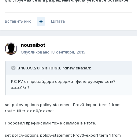
фильтруемая сеть а разрешенная, фильтуется все остальное.
Вставить ник
Цитата
nousaibot
Опубликовано
18 сентября, 2015
В 18.09.2015 в 10:33, rdntw сказал:
PS: FV от провайдера содержит фильтруемую сеть?
x.x.x.0/x ?
set policy-options policy-statement Prov3-import term 1 from
route-filter x.x.x.0/x exact
Пробовал префиксами тоже саммое в итоге.
set policy-options policy-statement Prov3-export term 1 from