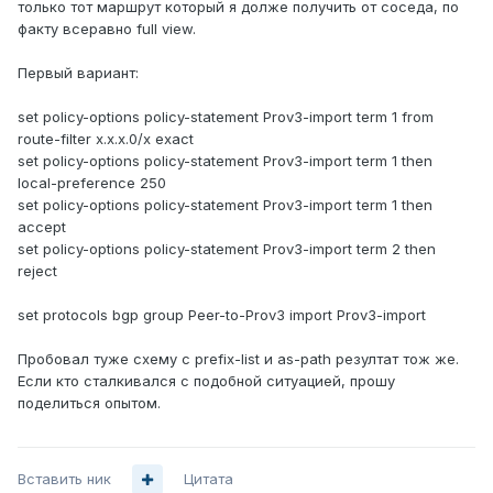
только тот маршрут который я долже получить от соседа, по
факту всеравно full view.
Первый вариант:
set policy-options policy-statement Prov3-import term 1 from
route-filter x.x.x.0/x exact
set policy-options policy-statement Prov3-import term 1 then
local-preference 250
set policy-options policy-statement Prov3-import term 1 then
accept
set policy-options policy-statement Prov3-import term 2 then
reject
set protocols bgp group Peer-to-Prov3 import Prov3-import
Пробовал туже схему с prefix-list и as-path резултат тож же.
Если кто сталкивался с подобной ситуацией, прошу
поделиться опытом.
Вставить ник
Цитата