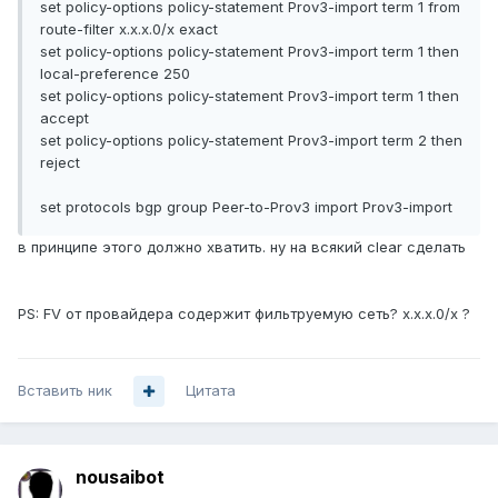
set policy-options policy-statement Prov3-import term 1 from
route-filter x.x.x.0/x exact
set policy-options policy-statement Prov3-import term 1 then
local-preference 250
set policy-options policy-statement Prov3-import term 1 then
accept
set policy-options policy-statement Prov3-import term 2 then
reject
set protocols bgp group Peer-to-Prov3 import Prov3-import
в принципе этого должно хватить. ну на всякий clear сделать
PS: FV от провайдера содержит фильтруемую сеть? x.x.x.0/x ?
Вставить ник
Цитата
nousaibot