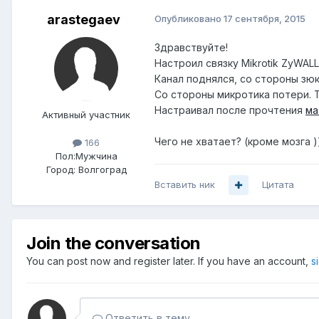
arastegaev
Опубликовано
17 сентября, 2015
Здравствуйте!
Настроил связку Mikrotik ZyWALL
Канал поднялся, со стороны зюк
Со стороны микротика потери. 
Настраивал после прочтения
ма
Активный участник
Чего не хватает? (кроме мозга ))
166
Пол:
Мужчина
Город:
Волгоград
Вставить ник
Цитата
Join the conversation
You can post now and register later. If you have an account,
s
Ответить в тему...