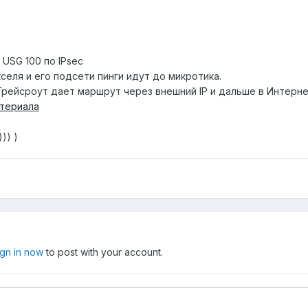
 USG 100 по IPsec
селя и его подсети пинги идут до микротика.
Трейсроут дает маршрут через внешний IP и дальше в Интерне
териала
)) )
ign in now
to post with your account.