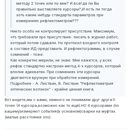
методу 2 точек или по мнк? И всегда ли Вы
правильно выставляете курсоры?,И есть ли тогда
хоть какие нибудь стандарты параметров при
измерениях рефлектометром???
Никто особо не контролирует присутствие. Максимум,
что требовали про присутствие- писать в журнал работ,
который потом сдавали. Но протокол входного контроля
в составе ИД-представить. И рефлектограммы, в случае
сомнений - тоже.
Как конкретно мерили, не знаю. Мне кажется, у всех
рефов стандартно настроен метод 4-х курсоров, который
вполне адекватен. При сомнениях эти курсоры
двигаются вручную при обработке измерений.
Подробнее - А. Листвин, В. Листвин "Рефлектометрия
оптических волокон" - крайне ценная книга.
Вот видете,мы с вами, немного не понимаем друг друга:5
точек (4 курсора,возможно как то ещё).НО 4 курсорами (по
вашему)измеряют события(в основном)сварки на муфтах.
(малые расстояния зло).