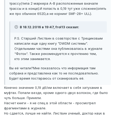
трассу(типа 2 маркера А-В расположенные вначале
трассы и в конце).И попасть в 0,19 тут уже сложнее(опять
же про обычное 652D,а не корнинг SMF-28+ ULL).
В 18.12.2016 в 19:47, frol13 сказал:
P.S. Старший Листвин в соавторстве с Трещиковым
написали еще одну книгу "DWDM системы".
Отдельными частями она публиковалась в журнале
"Фотон". Также рекомендуется к прочтению тем,
кто этим занимается.
Вы её читали?Мне показалось что информация там
собрана и представлена как то не последовательно.
Будет время постараюсь от сканировать её.
Конечно значение 0,19 дб/км включает в себя затухание в
муфтах. Попали везде, кроме одного-двух волокон, где было
чуть больше. Приняли.
Насчет книги - я не спец в этой области - просмотрел
фрагментами в журнале.
Но сдается, лучше не найти. Листвин ученый, доктор наук в