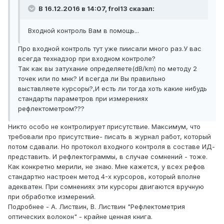
В 16.12.2016 в 14:07, frol13 сказал:
Входной контроль Вам в помощь...
Про входной контроль тут уже пиисали много раз.У вас
всегда технадзор при входном контроле?
Так как вы затухание определяете(dB/km) по методу 2
точек или по мнк? И всегда ли Вы правильно
выставляете курсоры?,И есть ли тогда хоть какие нибудь
стандарты параметров при измерениях
рефлектометром???
Никто особо не контролирует присутствие. Максимум, что
требовали про присутствие- писать в журнал работ, который
потом сдавали. Но протокол входного контроля в составе ИД-
представить. И рефлектограммы, в случае сомнений - тоже.
Как конкретно мерили, не знаю. Мне кажется, у всех рефов
стандартно настроен метод 4-х курсоров, который вполне
адекватен. При сомнениях эти курсоры двигаются вручную
при обработке измерений.
Подробнее - А. Листвин, В. Листвин "Рефлектометрия
оптических волокон" - крайне ценная книга.