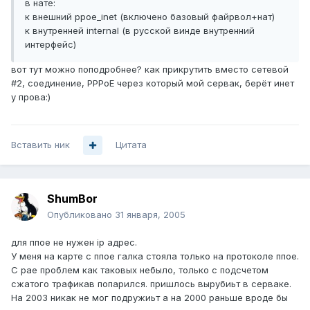
в нате:
к внешний ppoe_inet (включено базовый файрвол+нат)
к внутренней internal (в русской винде внутренний
интерфейс)
вот тут можно поподробнее? как прикрутить вместо сетевой
#2, соединение, PPPoE через который мой сервак, берёт инет
у прова:)
Вставить ник
Цитата
ShumBor
Опубликовано
31 января, 2005
для ппое не нужен ip адрес.
У меня на карте с ппое галка стояла только на протоколе ппое.
С рае проблем как таковых небыло, только с подсчетом
сжатого трафикав попарился. пришлось вырубиьт в серваке.
На 2003 никак не мог подружиьт а на 2000 раньше вроде бы