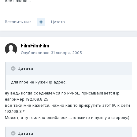
все пахало....
Вставить ник
Цитата
FilmFilmFilm
Опубликовано
31 января, 2005
Цитата
для ппое не нужен ip адрес.
ну ведь когда соединяемся по PPPoE, присываивается ip
например 192.168.8.25
всё таки мне кажется, нажно как то прикрутить этот IP, к сети
192.168.3.*
Может, я тут сильно ошибаюсь.....толкните в нужную сторону:)
Цитата