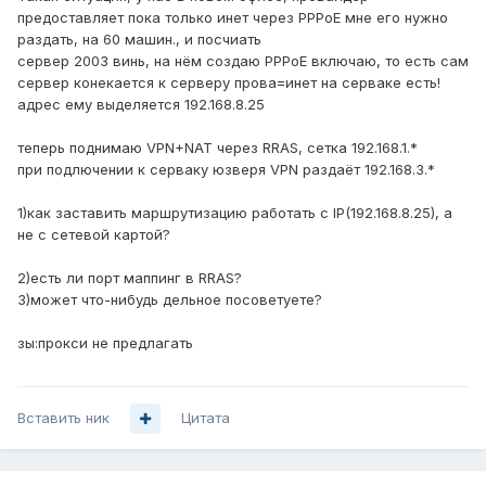
предоставляет пока только инет через PPPoE мне его нужно
раздать, на 60 машин., и посчиать
сервер 2003 винь, на нём создаю PPPoE включаю, то есть сам
сервер конекается к серверу прова=инет на серваке есть!
адрес ему выделяется 192.168.8.25
теперь поднимаю VPN+NAT через RRAS, сетка 192.168.1.*
при подлючении к серваку юзверя VPN раздаёт 192.168.3.*
1)как заставить маршрутизацию работать с IP(192.168.8.25), а
не с сетевой картой?
2)есть ли порт маппинг в RRAS?
3)может что-нибудь дельное посоветуете?
зы:прокси не предлагать
Вставить ник
Цитата