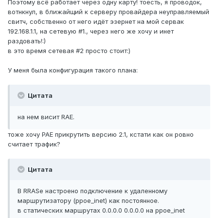
Поэтому всё работает через одну карту! тоесть, я проводок,
вотнкнул, в ближайщий к серверу провайдера неуправляемый
свитч, собственно от него идёт эзернет на мой сервак
192.168.1.1, на сетевую #1., через него же хочу и инет
раздовать!:)
в это время сетевая #2 просто стоит:)
У меня была конфигурация такого плана:
Цитата
на нем висит RAE.
тоже хочу РАЕ прикрутить версию 2.1, кстати как он ровно
считает трафик?
Цитата
В RRASе настроено подключение к удаленному
маршрутизатору (ppoe_inet) как постоянное.
в статических маршрутах 0.0.0.0 0.0.0.0 на ppoe_inet