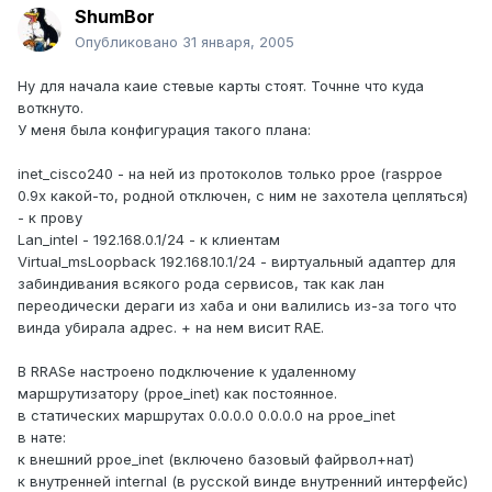
ShumBor
Опубликовано
31 января, 2005
Ну для начала каие стевые карты стоят. Точнне что куда
воткнуто.
У меня была конфигурация такого плана:
inet_cisco240 - на ней из протоколов только ppoe (rasppoe
0.9x какой-то, родной отключен, с ним не захотела цепляться)
- к прову
Lan_intel - 192.168.0.1/24 - к клиентам
Virtual_msLoopback 192.168.10.1/24 - виртуальный адаптер для
забиндивания всякого рода сервисов, так как лан
переодически дераги из хаба и они валились из-за того что
винда убирала адрес. + на нем висит RAE.
В RRASе настроено подключение к удаленному
маршрутизатору (ppoe_inet) как постоянное.
в статических маршрутах 0.0.0.0 0.0.0.0 на ppoe_inet
в нате:
к внешний ppoe_inet (включено базовый файрвол+нат)
к внутренней internal (в русской винде внутренний интерфейс)