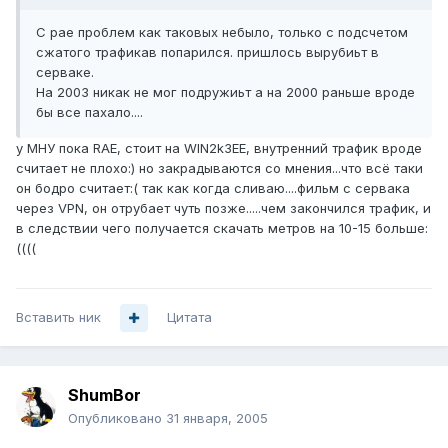
С рае проблем как таковых небыло, только с подсчетом
сжатого трафикав попарился. пришлось вырубиьт в
серваке.
На 2003 никак не мог подружиьт а на 2000 раньше вроде
бы все пахало....
у МНУ пока RAE, стоит на WIN2k3EE, внутренний трафик вроде
считает не плохо:) но закрадываются со мнения...что всё таки
он бодро считает:( так как когда сливаю....фильм с сервака
через VPN, он отрубает чуть позже.....чем закончился трафик, и
в следствии чего получается скачать метров на 10-15 больше:
((((
Вставить ник
Цитата
ShumBor
Опубликовано
31 января, 2005