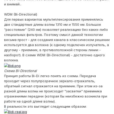
и внимай..
WDM (Bi-Directional)
Для первых вариантов мультиплексирования применялись
две стандартные длины волны 1310 нм и 1550 нм. Большое
"расстояние" (240 нм) позволяет реализацию без каких-либо
специальных фильтров. Поэтому смысл данной технологии
весьма прост - для создания канала в классическом решении
используется два волокна (к одному подключен излучатель, а
другому - приемник, в противоположной стороны линии -
наоборот). В схеме WDM (Bi-Directional) - достаточно одного
волокна.
Схема Bi-Directional
Принцип работы Bi-Di легко понять из схемы. Передача
проходит через полупрозрачное зеркало-отражатель,
обратный сигнал отражается на приемник. При этом из-за
разной длины волны не происходит "засветки" приемника
отражениями передачи (которая бы неизбежно возникла при
работе на одной длине волны).
В реальности это выглядит следующим образом: