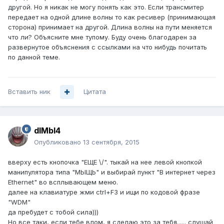
другой. Но я никак не могу понять как это. Если трансмитер
передает на одной длине волны то как ресивер (принимающая
сторона) принимает на другой. Длина волны на пути меняется
что ли? Объясните мне тупому. Буду очень благодарен за
развернутое объяснения с ссылками на что нибудь почитать
по данной теме.
Вставить ник
Цитата
dIMbI4
Опубликовано
13 сентября, 2015
вверху есть кнопочка "ЕЩЕ \/". тыкай на нее левой кнопкой
манипулятора типа "МЫЩЬ" и выбирай пункт "В интернет через
Ethernet" во всплывающем меню.
далее на клавиатуре жми ctrl+F3 и ищи по кодовой фразе
"WDM"
да пребудет с тобой сила)))
Но все таки, если тебе влом, я сделаю это за тебя...... слушай