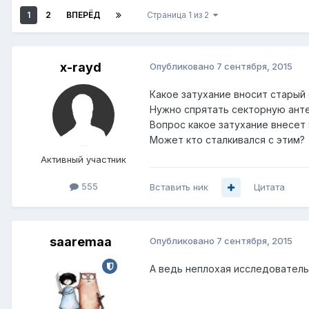
1
2
ВПЕРЁД
Страница 1 из 2
x-rayd
Опубликовано
7 сентября, 2015
Какое затухание вносит старый
Нужно спрятать секторную анте
Вопрос какое затухание внесет
Может кто сталкивался с этим?
Активный участник
555
Вставить ник
Цитата
saaremaa
Опубликовано
7 сентября, 2015
А ведь неплохая исследователь