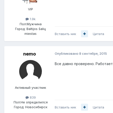
VIP
1.9k
Пол:
Мужчина
Город:
Baltijos šalių
miestas
Вставить ник
Цитата
nemo
Опубликовано
8 сентября, 2015
Все давно проверено. Работает
Активный участник
839
Пол:
Не определился
Город:
Новосибирск
Вставить ник
Цитата