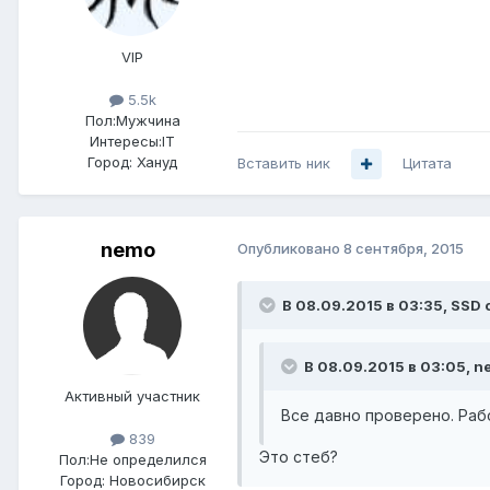
VIP
5.5k
Пол:
Мужчина
Интересы:
IT
Город:
Хануд
Вставить ник
Цитата
nemo
Опубликовано
8 сентября, 2015
В 08.09.2015 в 03:35, SSD 
В 08.09.2015 в 03:05, n
Активный участник
Все давно проверено. Раб
839
Это стеб?
Пол:
Не определился
Город:
Новосибирск