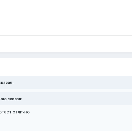
сказал:
emo сказал:
отает отлично.