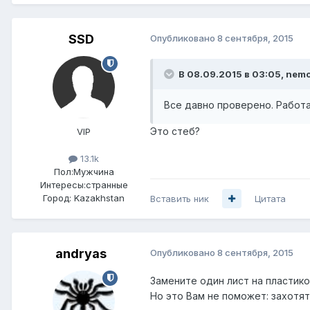
SSD
Опубликовано
8 сентября, 2015
В 08.09.2015 в 03:05, nemo
Все давно проверено. Работа
Это стеб?
VIP
13.1k
Пол:
Мужчина
Интересы:
странные
Город:
Kazakhstan
Вставить ник
Цитата
andryas
Опубликовано
8 сентября, 2015
Замените один лист на пластик
Но это Вам не поможет: захотят 