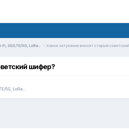
Fi, 3G/LTE/5G, LoRa...
Какое затухание вносит старый советски
оветский шифер?
E/5G, LoRa...