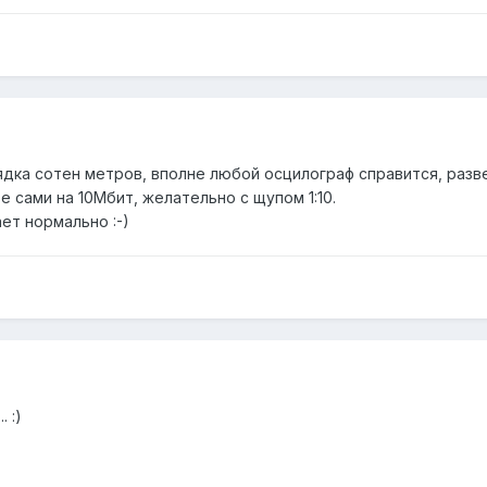
дка сотен метров, вполне любой осцилограф справится, разве ч
е сами на 10Мбит, желательно с щупом 1:10.
ает нормально :-)
 :)