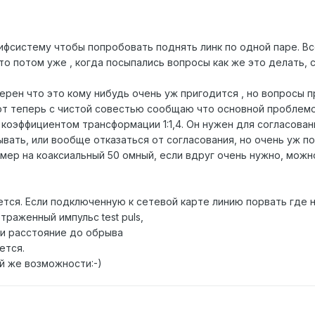
ифсистему чтобы попробовать поднять линк по одной паре. Все
что потом уже , когда посыпались вопросы как же это делать, 
верен что это кому нибудь очень уж пригодится , но вопросы п
 вот теперь с чистой совестью сообщаю что основной пробле
коэффициентом трансформации 1:1,4. Он нужен для согласован
ать, или вообще отказаться от согласования, но очень уж пот
мер на коаксиальный 50 омный, если вдруг очень нужно, можн
ся. Если подключенную к сетевой карте линию порвать где ни
раженный импульс test puls,
и расстояние до обрыва
ется.
й же возможности:-)