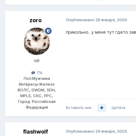
zoro
Опубликовано
28 января, 2005
прикольно.. у меня тут гдето зав
VIP
7.1k
Пол:
Мужчина
Интересы:
Железо
ВОЛС, DWDM, SDH,
MPLS, СКС, РРС,
Город:
Российская
Федерация
Вставить ник
Цитата
flashwolf
Опубликовано
29 января, 2005