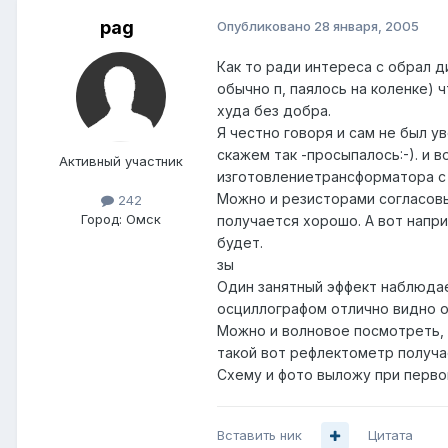
pag
Опубликовано
28 января, 2005
Как то ради интереса с обрал д
обычно п, паялось на коленке) 
худа без добра.
Я честно говоря и сам не был у
скажем так -просыпалось:-). и
Активный участник
изготовлениетрансформатора с 
Можно и резисторами согласовыв
242
Город:
Омск
получается хорошо. А вот напри
будет.
зы
Один занятный эффект наблюдает
осциллографом отлично видно от
Можно и волновое посмотреть, 
такой вот рефлектометр получа
Схему и фото выложу при перво
Вставить ник
Цитата