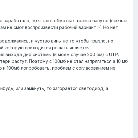
 заработало, но я так в обмотках транса напутал(все как
сам не смог воспроизвести рабочий вариант :-) Но нет
родолжались, и чуство вины не то чтобы грызло, но
мой которую приходится решать является
ия выхода диф системы (в моем случае 200 ом) с UTP.
ери растут. Поэтому с 100мб не стал напрягаться а 10 мб
о и 100мб попробовать, проблем с согласованием не
будь, или замкнуть, то загорается светодиод, а