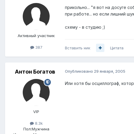
прикольно... "я вот на досуге 
при работе... но если лишний шу
схему - в студию ;)
Активный участник
387
Вставить ник
Цитата
Антон Богатов
Опубликовано
29 января, 2005
Или хотя бы осциллограф, котор
VIP
8.3k
Пол:
Мужчина