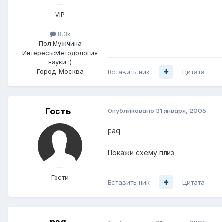
VIP
8.3k
Пол:
Мужчина
Интересы:
Методология
науки :)
Город:
Москва
Вставить ник
Цитата
Гость
Опубликовано
31 января, 2005
paq
Покажи схему плиз
Гости
Вставить ник
Цитата
pag