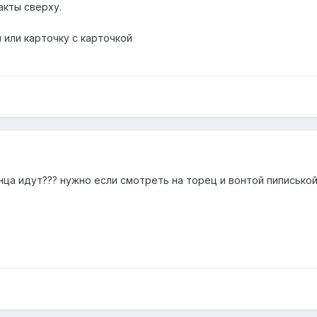
акты сверху.
 или карточку с карточкой
онца идут??? нужно если смотреть на торец и вонтой пиписько