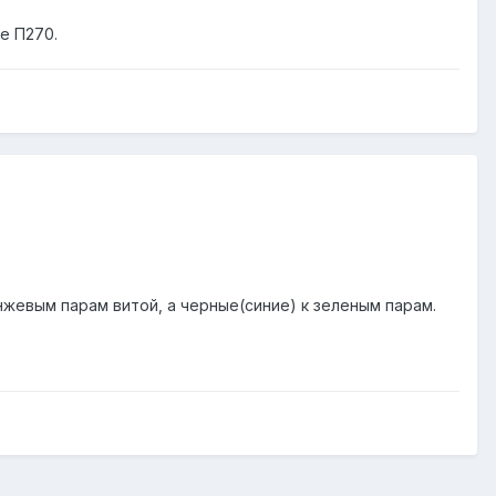
е П270.
нжевым парам витой, а черные(синие) к зеленым парам.