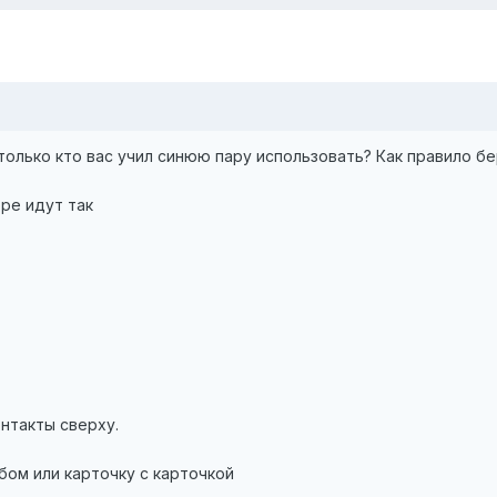
 только кто вас учил синюю пару использовать? Как правило б
ре идут так
онтакты сверху.
абом или карточку с карточкой