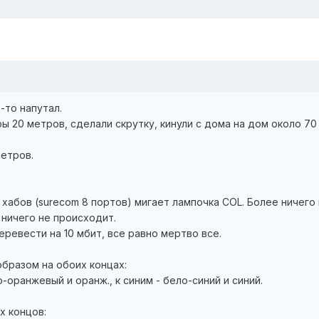
-то напутал.
ы 20 метров, сделали скрутку, кинули с дома на дом около 70 
метров.
хабов (surecom 8 портов) мигает лампочка COL. Более ничего 
 ничего не происходит.
ревести на 10 мбит, все равно мертво все.
бразом на обоих концах:
оранжевый и оранж., к синим - бело-синий и синий.
х концов: