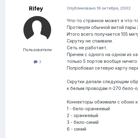
Rifey
Опубликовано
16 октября, 2002
Что-то странное может я что-то
Протянули обычной витой пары 2
Итого всего получается 105 мет
Скрутку не спаивали.
Сеть не работает.
Пользователи
Причем с одного на одном из ха
только 5 портов вообще ничего
3
Попробовал сетевую карту перев
Скрутки делали следующим обра
к белым проводам п-270 бело-ор
Коннекторы обжимали с обоих к
1 - бело-оранжевый
2 - оранжевый
3 - бело-синий
6 - синий