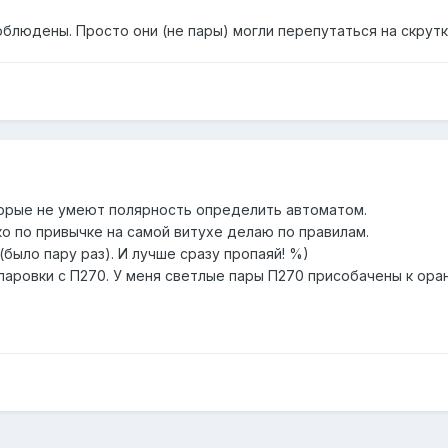
блюдены. Просто они (не пары) могли перепутаться на скрутк
оторые не умеют полярность определить автоматом.
ько по привычке на самой витухе делаю по правилам.
 (было пару раз). И лучше сразу пропаяй! %)
паровки с П270. У меня светлые пары П270 присобачены к ора