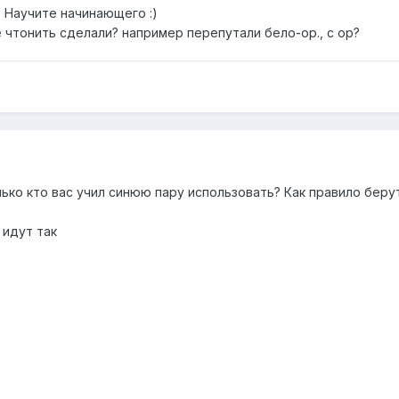
 Научите начинающего :)
 чтонить сделали? например перепутали бело-ор., с ор?
лько кто вас учил синюю пару использовать? Как правило беру
 идут так