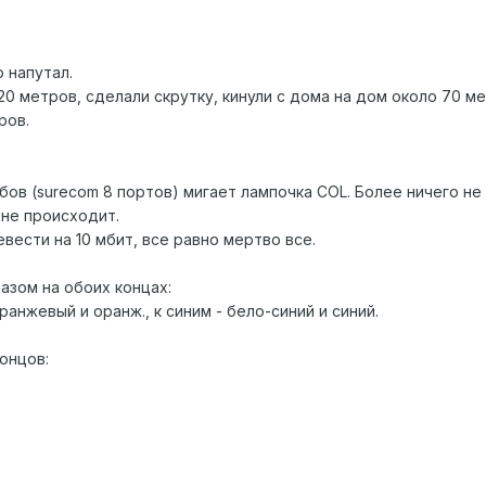
 напутал.
0 метров, сделали скрутку, кинули с дома на дом около 70 ме
ров.
бов (surecom 8 портов) мигает лампочка COL. Более ничего не 
 не происходит.
ести на 10 мбит, все равно мертво все.
зом на обоих концах:
анжевый и оранж., к синим - бело-синий и синий.
онцов: