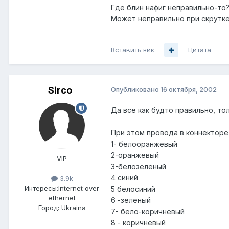
Где блин нафиг неправильно-то?
Может неправильно при скрутке
Вставить ник
Цитата
Sirco
Опубликовано
16 октября, 2002
Да все как будто правильно, то
При этом провода в коннекторе
1- белооранжевый
2-оранжевый
VIP
3-белозеленый
4 синий
3.9k
Интересы:
Internet over
5 белосиний
ethernet
6 -зеленый
Город:
Ukraina
7- бело-коричневый
8 - коричневый