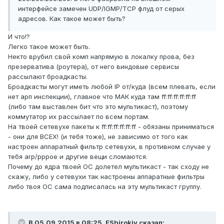
интерфейсе замечен UDP/IGMP/TCP флуд от серых
адресов. Как такое может быть?
И что!?
Легко такое может быть.
Некто врубил свой комп напрямую в локалку прова, без
презерватива (роутера), от него виндовые сервисы
рассылают броадкасты.
Броадкасты могут иметь любой IP от/куда (всем плевать, если
нет арп инспекции), главное что МАК куда там ff:ff:ff:ff:ff:ff
(либо там выставлен бит что это мультикаст), поэтому
коммутатор их рассылает по всем портам.
На твоей сетевухе пакеты к ff:ff:ff:ff:ff:ff - обязаны приниматься
- они для ВСЕХ! (и тебя тоже), не зависимо от того как
настроен аппаратный фильтр сетевухи, в противном случае у
тебя arp/pppoe и другие вещи сломаются.
Почему до ядра твоей ОС долетел мультикаст - так сходу не
скажу, либо у сетевухи так настроены аппаратные фильтры
либо твоя ОС сама подписалась на эту мультикаст группу.
В 05.09.2015 в 08:25, EShirokiy сказал: