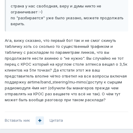
страна у нас свободная, веру и думы никто не
ограничивает :-)
по "разбирается" уже было указано, можете продолжать
верить.
Ага, вижу сказано, что первый бот так и не смог скинуть
табличку хоть со сколько то существенный трафиком и
табличку с раскладом по параметрам линков, что вы
продолжаете нести ахинею о "не нужно". Вы случайно не тот
перец с КРОС который на круглом столе элтекса вещал о 3,5к
клиентов на 5ти точках? Да ктстати этот же ваш
представитель вполне чётко ответил на все вопросы включая
поддержку airtime/band_steering/mu-mimo/доступу к сырцам
радиомодуля 4мя нет (обучили бы манагеров прежде чем
отправлять на КРОС раз вещаете что всё не так). О чём тут
может быть вообще разговор при таком раскладе?
Вставить ник
Цитата