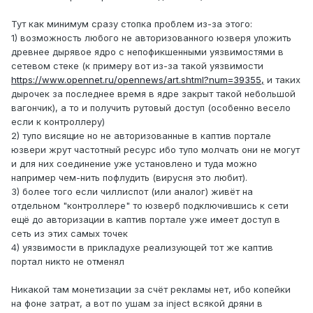
Тут как минимум сразу стопка проблем из-за этого:
1) возможность любого не авторизованного юзверя уложить
древнее дырявое ядро с непофикшенными уязвимостями в
сетевом стеке (к примеру вот из-за такой уязвимости
https://www.opennet.ru/opennews/art.shtml?num=39355,
и таких
дырочек за последнее время в ядре закрыт такой небольшой
вагончик), а то и получить рутовый доступ (особенно весело
если к контроллеру)
2) тупо висящие но не авторизованные в каптив портале
юзвери жрут частотный ресурс ибо тупо молчать они не могут
и для них соединение уже установлено и туда можно
например чем-нить пофлудить (вирусня это любит).
3) более того если чиллиспот (или аналог) живёт на
отдельном "контроллере" то юзверб подключившись к сети
ещё до авторизации в каптив портале уже имеет доступ в
сеть из этих самых точек
4) уязвимости в прикладухе реализующей тот же каптив
портал никто не отменял
Никакой там монетизации за счёт рекламы нет, ибо копейки
на фоне затрат, а вот по ушам за inject всякой дряни в