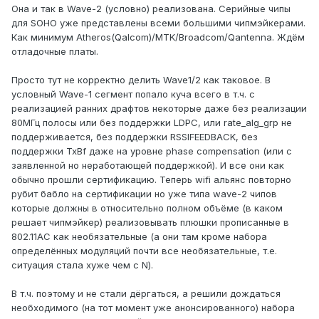
Она и так в Wave-2 (условно) реализована. Серийные чипы
для SOHO уже представлены всеми большими чипмэйкерами.
Как минимум Atheros(Qalcom)/MTK/Broadcom/Qantenna. Ждём
отладочные платы.
Просто тут не корректно делить Wave1/2 как таковое. В
условный Wave-1 сегмент попало куча всего в т.ч. с
реализацией ранних драфтов некоторые даже без реализации
80МГц полосы или без поддержки LDPC, или rate_alg_grp не
поддерживается, без поддержки RSSIFEEDBACK, без
поддержки TxBf даже на уровне phase compensation (или с
заявленной но неработающей поддержкой). И все они как
обычно прошли сертификацию. Теперь wifi альянс повторно
рубит бабло на сертификации но уже типа wave-2 чипов
которые должны в относительно полном объёме (в каком
решает чипмэйкер) реализовывать плюшки прописанные в
802.11AC как необязательные (а они там кроме набора
определённых модуляций почти все необязательные, т.е.
ситуация стала хуже чем с N).
В т.ч. поэтому и не стали дёргаться, а решили дождаться
необходимого (на тот момент уже анонсированного) набора