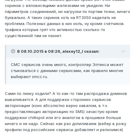
скринов с вяловисящими железками не увидели. Ни
параметров соедиенений, ни нагрузки по портам точки, ничего
буквально. А таких скринов хоть на RT3050 наделать не
проблема. Полезных данных в них ноль, ну кроме счётчиков
трафика которые грят что активностью сколько-то
существенной там не пахнет.
В 08.10.2015 в 08:26, alexey12_l сказал:
СМС сервисов очень много, контроллер Элтекса может
стыковаться с данными сервисами, как правило многие
выбирают smcc.ru.
Сами по линку ходили? А то как-то там распродажа доменов
вываливается. А для поддержки сторонних сервисов
авторизации (коих абсолютно верно навалом, в т.ч.
предоставляющих авторизацию по SMS) зачастую кроме
поддержки chillispot или его аналогов в прошивке больше
ничего и не надо. Сейчас как раз допиливаем (вебер в рожу
профили под российские сервисы добавляет и релизимся)