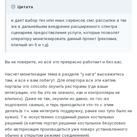
Цитата
и дает выбор тех или иных сервисов смс рассылки а так
же в дальнейшем внедрение расширенного спектра
сценариев предоставления услуги, которые позволят
оператору монетизировать данный проект (реклама,
платный wi-fi и т.д).
Вы не поверите, но всё это прекрасно работает и без вас.
Насчёт монетизации тема в разделе "у нага" выскажитесь
там, и все к вам побегут. Для опертора все эти каптив
порталы это способо окучить рестораны (где ваши
интеграции, что бы это не значило, как и контроллеры не
впились). Даже не так, окучили их давно, но гос-во
подложило свинью, и терь приходиться что-то с этим
делать(в т.ч. нам интегрить поддержку, ранее оно тупо было не
нужно). Т.е. искуственно созданный рынок костыльных
решений (а каптив портал решение костыльное безусловно
ибо авторизация производиться уже поверх установленного
обычно в открытом режиме соедиеннеия).