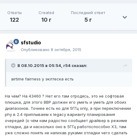
Ответы
Created
Последний ответ
122
10 г
5 г
sfstudio
Опубликовано
8 октября, 2015
В 08.10.2015 в 05:54, r54 сказал:
airtime fairness у эклтеска есть
На чём? На 43460 ? Нет его там отродясь, это не софтовая
плюшка, для этого BBP должен его уметь и уметь для обоих
диапазонов. Точнее есть но для 5ГГц only, а при переключении
phy в 2.4 приплываем к legacy варианту планирования
очередей (о чём нам радостно сообщает драйвер в режиме
отладки, да и насколько оно в 5ГГц работоспособно ХЗ, там
уже сложно понять не напихав руками отладки чего сделать