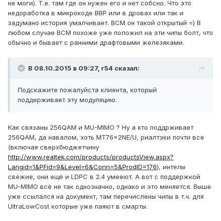
не моги). Т.е. там где он нужен его и нет собсно. Что это
недоработка в микрокоде BBP или в дровах или так и
задумано история умалчивает. BCM он такой открытый =) В
любом случае BCM похоже уже положил на эти чипы болт, что
обычно и бывает с ранними драфтовыми железяками.
В 08.10.2015 в 09:27, r54 сказал:
Подскажите пожалуйста клиента, который
поддерживает эту модуляцию.
Как связаны 256QAM и MU-MIMO ? Ну а кто поддрживает
256QAM, да навалом, хоть MT76x2NE/U, риалтэки почти все
(включая сверхбюджетчину
http://www.realtek.com/products/productsView.aspx?
Langid=1&PFid=9&Level=6&Conn=5&ProdID=176
), интелы
свежие, они ещё и LDPC в 2.4 умееют. А вот с поддержкой
MU-MIMO всё не так однозначно, однако и это меняется. Выше
уже ссылался на документ, там перечислены чипы в т.ч. для
UltraLowCost которые уже паяют в смарты.