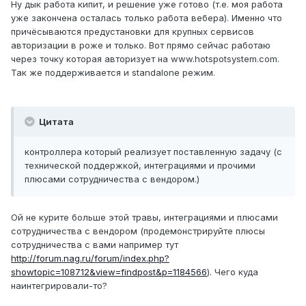
Ну дык работа кипит, и решение уже готово (т.е. моя работа
уже закончена осталась только работа вебера). Именно что
причёсываются предустановки для крупных сервисов
авторизации в роже и только. Вот прямо сейчас работаю
через точку которая авторизует на www.hotspotsystem.com.
Так же поддерживается и standalone режим.
Цитата
контроллера который реализует поставленную задачу (с
технической поддержкой, интеграциями и прочими
плюсами сотрудничества с вендором.)
Ой не курите больше этой травы, интеграциями и плюсами
сотрудничества с вендором (продемонстрируйте плюсы
сотрудничества с вами например тут
http://forum.nag.ru/forum/index.php?
showtopic=108712&view=findpost&p=1184566
). Чего куда
наинтегрировали-то?