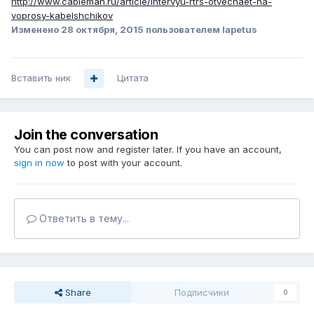
http://www.cableman.ru/article/intervyu-rtrs-otvechaet-na-
voprosy-kabelshchikov
Изменено
28 октября, 2015
пользователем Iapetus
Вставить ник
Цитата
Join the conversation
You can post now and register later. If you have an account,
sign in now
to post with your account.
Ответить в тему...
Share
Подписчики
0