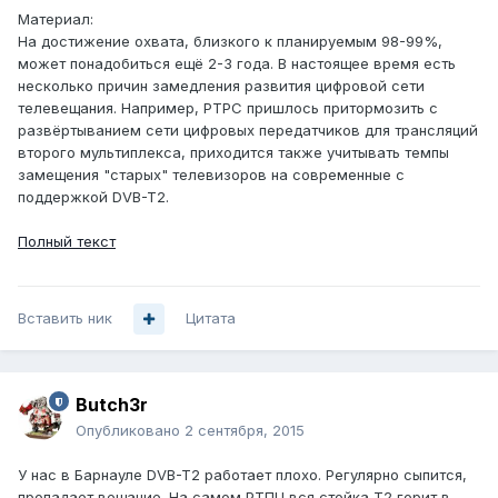
Материал:
На достижение охвата, близкого к планируемым 98-99%,
может понадобиться ещё 2-3 года. В настоящее время есть
несколько причин замедления развития цифровой сети
телевещания. Например, РТРС пришлось притормозить с
развёртыванием сети цифровых передатчиков для трансляций
второго мультиплекса, приходится также учитывать темпы
замещения "старых" телевизоров на современные с
поддержкой DVB-T2.
Полный текст
Вставить ник
Цитата
Butch3r
Опубликовано
2 сентября, 2015
У нас в Барнауле DVB-T2 работает плохо. Регулярно сыпится,
пропадает вещание. На самом РТПЦ вся стойка Т2 горит в