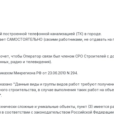
й построенной телефонной канализацией (ТК) в городе.
лает САМОСТОЯТЕЛЬНО (своими работниками, не отдавать на п
хочет, чтобы Оператор связи был членом СРО Строителей с до
онных, радио и телевидения).
казом Минрегиона РФ от 23.06.2010 N 294.
 указано "Данные виды и группы видов работ требуют получен
ого строительства, в случае выполнения таких работ на объе
.
технически сложные и уникальные объекты, пункт (3) имеется
в соответствии с законодательством Российской Федерации в 