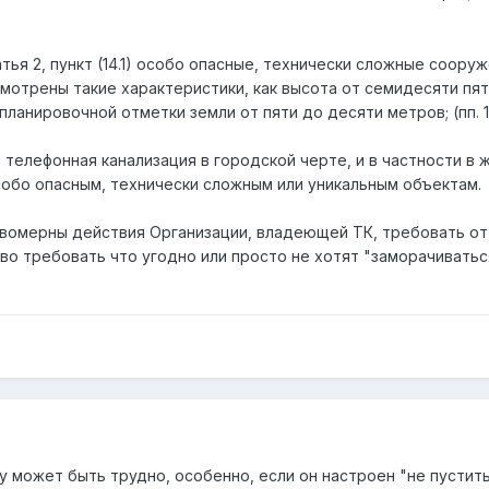
атья 2, пункт (14.1) особо опасные, технически сложные соору
отрены такие характеристики, как высота от семидесяти пяти
планировочной отметки земли от пяти до десяти метров; (пп. 1
телефонная канализация в городской черте, и в частности в 
собо опасным, технически сложным или уникальным объектам.
авомерны действия Организации, владеющей ТК, требовать о
о требовать что угодно или просто не хотят "заморачиватьс
у может быть трудно, особенно, если он настроен "не пустить