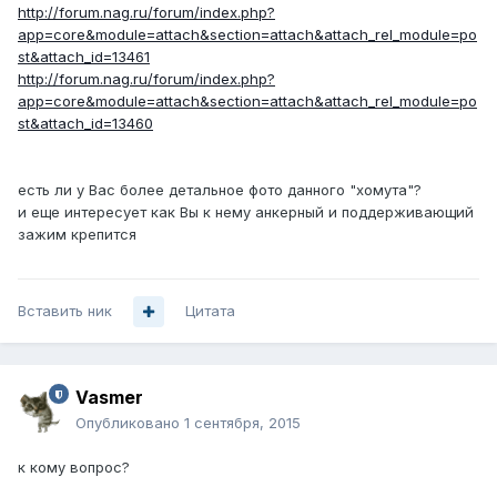
http://forum.nag.ru/forum/index.php?
app=core&module=attach&section=attach&attach_rel_module=po
st&attach_id=13461
http://forum.nag.ru/forum/index.php?
app=core&module=attach&section=attach&attach_rel_module=po
st&attach_id=13460
есть ли у Вас более детальное фото данного "хомута"?
и еще интересует как Вы к нему анкерный и поддерживающий
зажим крепится
Вставить ник
Цитата
Vasmer
Опубликовано
1 сентября, 2015
к кому вопрос?