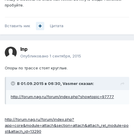
пробуйте.
Вставить ник
Цитата
Inp
Опубликовано
1 сентября, 2015
Опоры по трассе стоят круглые.
В 01.09.2015 в 06:30, Vasmer сказал:
http://forum.nag.ru/forum/index.php?showtopic=97777
http://forum.nag.ru/forum/index.php?
app=core&module=attach&section=attach&attach_rel_module=po
st&attach_id=13290