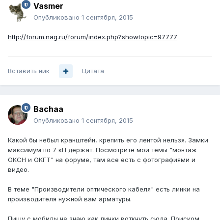
Vasmer
Опубликовано
1 сентября, 2015
http://forum.nag.ru/forum/index.php?showtopic=97777
Вставить ник
Цитата
Bachaa
Опубликовано
1 сентября, 2015
Какой бы небыл кранштейн, крепить его лентой нельзя. Замки
максимум по 7 кН держат. Посмотрите мои темы "монтаж
ОКСН и ОКГТ" на форуме, там все есть с фотографиями и
видео.
В теме "Производители оптического кабеля" есть линки на
производителя нужной вам арматуры.
Пишу с мобилы не знаю как линки воткнуть сюда. Поиском