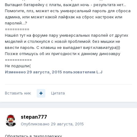
Вытащил батарейку с платы, выждал ночь - результата нет...
Помогите, плз, может есть универсальный пароль для сброса
админа, или может какой лайфхак на сброс настроек или
паролей....?
==========
Нашёл тут на форуме пару универсальных паролей от других
моделей и столкнулся с новой проблемой: без мышки не
ввести пароль. С клавиш не выпадает вирт.клавиатура)))
Позже отпишусь об их пригодности к данному динозавру
===========
Не подошли(
Изменено
29 августа, 2015
пользователем L.J
Вставить ник
Цитата
stepan777
Опубликовано
29 августа, 2015
Обратитесь в техподдержку.