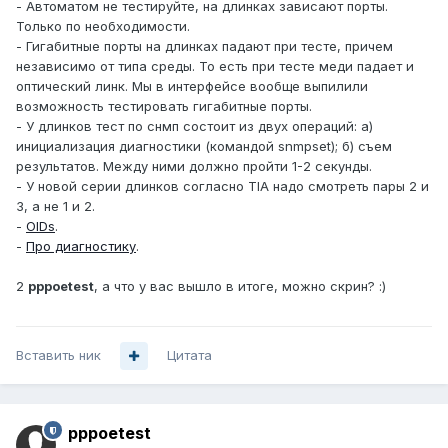
- Автоматом не тестируйте, на длинках зависают порты.
Только по необходимости.
- Гигабитные порты на длинках падают при тесте, причем
независимо от типа среды. То есть при тесте меди падает и
оптический линк. Мы в интерфейсе вообще выпилили
возможность тестировать гигабитные порты.
- У длинков тест по снмп состоит из двух операций: а)
инициализация диагностики (командой snmpset); б) съем
результатов. Между ними должно пройти 1-2 секунды.
- У новой серии длинков согласно TIA надо смотреть пары 2 и
3, а не 1 и 2.
-
OIDs
.
-
Про диагностику
.
2
pppoetest
, а что у вас вышло в итоге, можно скрин? :)
Вставить ник
Цитата
pppoetest