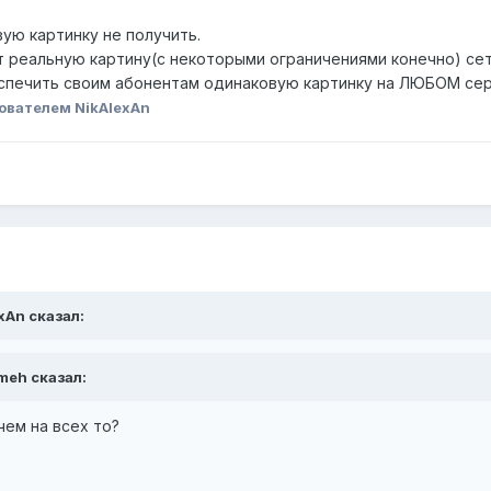
вую картинку не получить.
т реальную картину(с некоторыми ограничениями конечно) сет
спечить своим абонентам одинаковую картинку на ЛЮБОМ сер
ователем NikAlexAn
exAn сказал:
hmeh сказал:
чем на всех то?