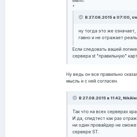
Было:
"
В 27.08.2015 в 07:00, sw
ну тогда это же означает,
гавно и не отражает реал
Если следовать вашей логик
сервера st "правильную" кар
Ну ведь он все правильно сказал
мысль и с ней согласен.
В 27.08.2015 в 11:42, NikAl
Так что на всех серверах кра
И да, спидтест как раз отра
ни один провайдер не сможе
сервере ST.