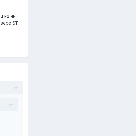
и но ни
вере ST.