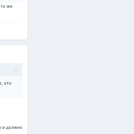
это же
е, это
к и должно