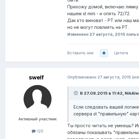
Прихожу домой, включаю лямку 
нашем st mini - и опять 72/72.
Дак кто виноват - РТ или наш м
но не могут повлиять на РТ.
Изменено
27 августа, 2015
польз
Вставить ник
Цитата
swelf
Опубликовано
27 августа, 2015
(из
В 27.08.2015 в 11:42, NikAl
Если следовать вашей логик
сервера st "правильную" кар
Активный участник
Ты просто читать не умеешь? И
125
обязаны показывать "правильны