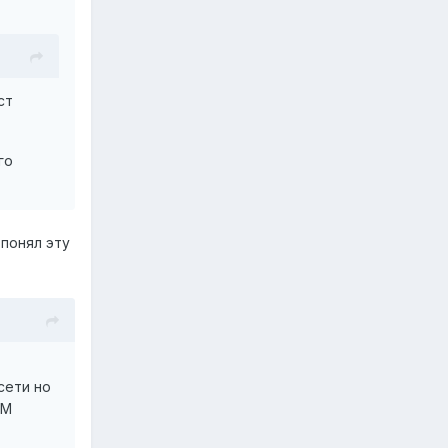
ст
го
 понял эту
сети но
ОМ