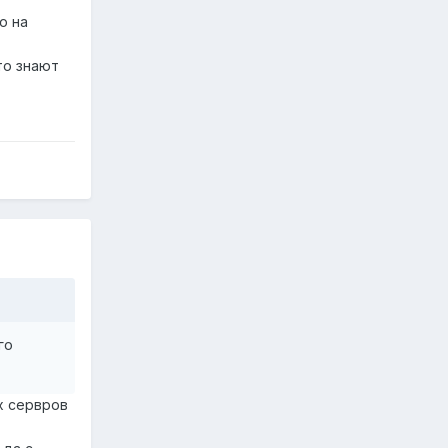
ю на
то знают
го
х сервров