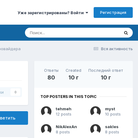
Регистрация
Уже зарегистрированы? Войти
ровайдера
Вся активность
Ответы
Created
Последний ответ
80
10 г
10 г
ки
0
TOP POSTERS IN THIS TOPIC
tehmeh
myst
12 posts
10 posts
ветить
NikAlexAn
sakles
8 posts
8 posts