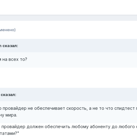
менено)
h сказал:
м на всех то?
 сказал:
о провайдер не обеспечивает скорость, а не то что спидтест 
ну мира.
о провайдер должен обеспечить любому абоненту до любого 
ьтатами?"