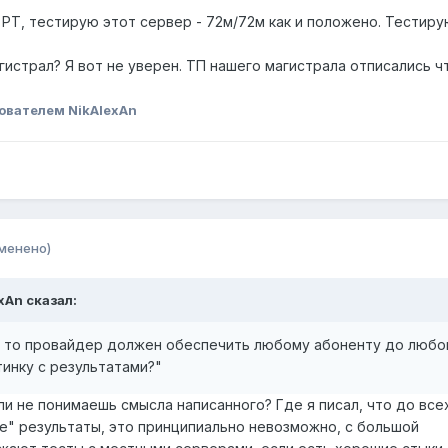
РТ, тестирую этот сервер - 72м/72м как и положено. Тестиру
агистрал? Я вот не уверен. ТП нашего магистрала отписались ч
ователем NikAlexAn
менено)
exAn сказал:
е то провайдер должен обеспечить любому абоненту до любо
тинку с результатами?"
ли не понимаешь смысла написанного? Где я писал, что до все
е" результаты, это принципиально невозможно, с большой