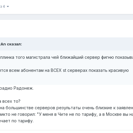
из 4
xAn сказал:
 аплинка того магистрала чей ближайший сервер фигню показыв
чится всем абонентам на ВСЕХ st серверах показать красивую
 радио Радонеж.
а всех то?
на большинстве серверов результаты очень близкие к заявле
кто не говорил: "У меня в Чите не по тарифу, а в Москве вы н
ачает по тарифу.