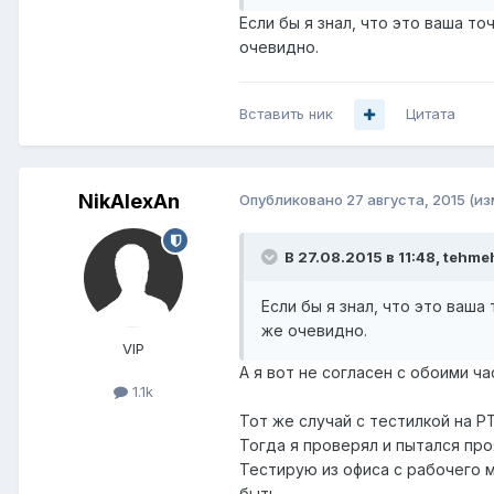
Если бы я знал, что это ваша то
очевидно.
Вставить ник
Цитата
NikAlexAn
Опубликовано
27 августа, 2015
(из
В 27.08.2015 в 11:48, tehme
Если бы я знал, что это ваша 
же очевидно.
VIP
А я вот не согласен с обоими ча
1.1k
Тот же случай с тестилкой на Р
Тогда я проверял и пытался про
Тестирую из офиса с рабочего м
быть.