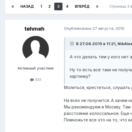
НАЗАД
1
2
3
4
ВПЕРЁД
Страница 3 
tehmeh
Опубликовано
27 августа, 2015
В 27.08.2015 в 11:21, NikAle
А что делать тем у кого нет
Активный участник
Ну то есть всё таки не полу
картинку?
551
Молиться, креститься, слушать
На всех не получится. А зачем н
Мы рекомендуем в Москву. Там 
расстояние колоссальное. Еще ни
Помножьте все это на то, что к