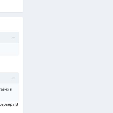
гавно и
сервера st