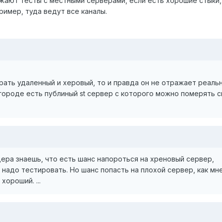
ают тесты с местными серверами, если есть хорошие стыки,
ример, туда ведут все каналы.
брать удаленный и херовый, то и правда он не отражает реаль
городе есть публиный st сервер с которого можно померять с
йдера знаешь, что есть шанс напороться на хреновый сервер,
 надо тестировать. Но шанс попасть на плохой сервер, как мн
хороший. ...