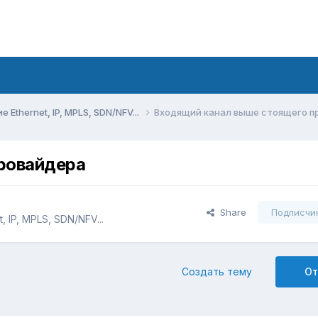
Ethernet, IP, MPLS, SDN/NFV...
Входящий канал выше стоящего п
ровайдера
Share
Подписчи
 IP, MPLS, SDN/NFV...
Создать тему
От