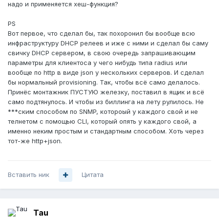
надо и применяется хеш-функция?
PS
Вот первое, что сделал бы, так похоронил бы вообще всю
инфраструктуру DHCP релеев и иже с ними и сделал бы саму
свичку DHCP сервером, в свою очередь запрашивающим
параметры для клиентоса у чего нибудь типа radius или
вообще по http в виде json у нескольких серверов. И сделал
бы нормальный provisioning. Так, чтобы всё само делалось.
Принёс монтажник ПУСТУЮ железку, поставил в ящик и всё
само подтянулось. И чтобы из биллинга на лету рулилось. Не
***ским способом по SNMP, котороый у каждого свой и не
телнетом с помощью CLI, который опять у каждого свой, а
именно неким простым и стандартным способом. Хоть через
тот-же http+json.
Вставить ник
Цитата
Tau