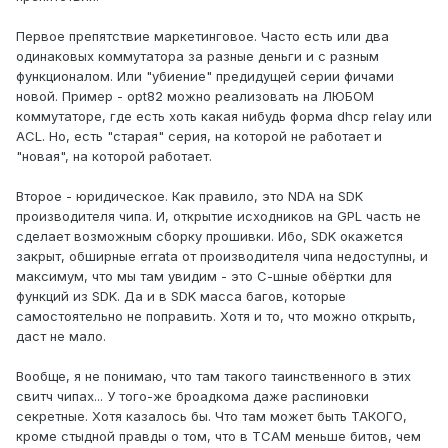
Первое препятствие маркетинговое. Часто есть или два
одинаковых коммутатора за разные деньги и с разным
функционалом. Или "убиение" предидущей серии фичами
новой. Пример - opt82 можно реализовать на ЛЮБОМ
коммутаторе, где есть хоть какая нибудь форма dhcp relay или
ACL. Но, есть "старая" серия, на которой не работает и
"новая", на которой работает.
Второе - юридическое. Как правило, это NDA на SDK
производителя чипа. И, открытие исходников на GPL часть не
сделает возможным сборку прошивки. Ибо, SDK окажется
закрыт, обширные errata от производителя чипа недоступны, и
максимум, что мы там увидим - это С-шные обёртки для
функций из SDK. Да и в SDK масса багов, которые
самостоятельно не поправить. Хотя и то, что можно открыть,
даст не мало.
Вообще, я не понимаю, что там такого таинственного в этих
свитч чипах... У того-же броадкома даже распиновки
секретные. Хотя казалось бы. Что там может быть ТАКОГО,
кроме стыдной правды о том, что в TCAM меньше битов, чем