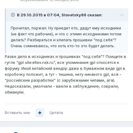
В 29.10.2015 в 07:04, Slovetsky86 сказал:
Прочитал, поржал. Ну приедет кто, дадут ему исходники
(не факт что рабочие), и что с этими исходниками потом
делать? Разбираться и клепать прошивки "под себя"?
Очень сомневаюсь, что хоть кто-то это будет делать.
Разве дело в исходниках и прошивках "под себя"? Поищите в
гугле "gpl site:eltex.nsk.ru", все упоминания gpl относятся к
форуму. Иной китайский вендор даже в бумажном виде gpl в
коробочку положит, а тут - тишина, нету никакого gpl, всё -
"российские разработки" (с зарубежными чипами, ага).
Недосказали, умолчали - ввели в заблуждение, соврали,
обманули.
Вставить ник
Цитата