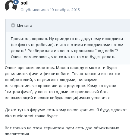
sol
Опубликовано
19 ноября, 2015
Цитата
Прочитал, поржал. Ну приедет кто, дадут ему исходники
(не факт что рабочие), и что с этими исходниками потом
делать? Разбираться и клепать прошивки "под себя"?
Очень сомневаюсь, что хоть кто-то это будет делать.
Очень зря сомневаетесь. Масса народу и может и будет
допиливать фичи и фиксить баги. Точно также и из тех же
соображений, что двигают людьми, пилящими
альтернативные прошивки для роутеров. Кому-то нужна
"хитрая фича", у кого-то годами не правленный баг,
всплывающий в каких нибудь специфичных условиях.
Даже тут на форуме есть кому поковыряться. Я буду, ядрокот
aka nuclearcat точно будет.
Вот только на этом тернистом пути есть два объективных
препятствия.