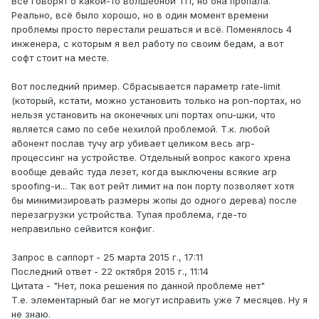
Все говорят о какой-то волшебной ТП, но она пропала.
Реально, всё было хорошо, но в один момент времени
проблемы просто перестали решаться и всё. Поменялось 4
инженера, с которым я вел работу по своим бедам, а вот
софт стоит на месте.
Вот последний пример. Сбрасывается параметр rate-limit
(который, кстати, можно установить только на pon-портах, но
нельзя установить на оконечных uni портах onu-шки, что
является само по себе нехилой проблемой. Т.к. любой
абонент послав тучу arp убивает целиком весь arp-
процессинг на устройстве. Отдельный вопрос какого хрена
вообще девайс туда лезет, когда выключены всякие arp
spoofing-и... Так вот рейт лимит на пон порту позволяет хотя
бы минимизировать размеры жопы до одного дерева) после
перезагрузки устройства. Тупая проблема, где-то
неправильно сейвится конфиг.
Запрос в саппорт - 25 марта 2015 г., 17:11
Последний ответ - 22 октября 2015 г., 11:14
Цитата - "Нет, пока решения по данной проблеме нет"
Т.е. элементарный баг не могут исправить уже 7 месяцев. Ну я
не знаю.