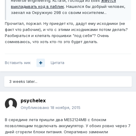
Reverse engineering. Кстати, господа из Eltex
жмутся
выкладывать код в паблик
. Нашелся бы добрый человек,
заехал на Окружную 29В со своим носителем...
Прочитал, поржал. Ну приедет кто, дадут ему исходники (не
факт что рабочие), и что с этими исходниками потом делать?
Разбираться и клепать прошивки "под себя"? Очень
сомневаюсь, что хоть кто-то это будет делать.
Вставить ник
Цитата
3 weeks later...
psychelex
Опубликовано
18 ноября, 2015
В середине лета пришли два MES2124MB с блоком
позволяющим подключать аккумулятор. У обоих ровно через 7
дней сгорели блоки питания. Оперативно заменили