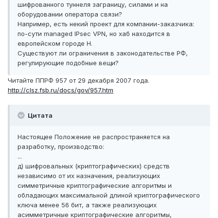
шифрованного туннеля заграницу, силами и на
оборудовании оператора связи?
Например, есть некий проект для компании-заказчика:
по-сути managed IPsec VPN, но хаб находится в
европейском городе Н.
Существуют ли ограничения в законодательстве РФ,
регулирующие подобные вещи?
Читайте ППРФ 957 от 29 декабря 2007 года.
http://clsz.fsb.ru/docs/gov/957.htm
Цитата
Настоящее Положение не распространяется на
разработку, производство:
...
д) шифровальных (криптографических) средств
независимо от их назначения, реализующих
симметричные криптографические алгоритмы и
обладающих максимальной длиной криптографического
ключа менее 56 бит, а также реализующих
асимметричные криптографические алгоритмы,