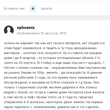
Вставить ник
Цитата
xphoenix
Опубликовано
10 августа, 2015
оптика не вариант так как нет своего аппарата, нет людей кто
этим будет заниматься. а тащить в ту глуш арендованных
мастеров - золотая сеть получится. Ну и ставить на каждом
доме где 8 квартир , из которых потенциальных абонов 3-5,
свитч на 24 порта в 19 стойку и еще ящик под него городить...?
Насчет статики скажем так - неуправляемые 8ми портовки мы
на развес берем по 100р.. менять - да пожалуйста. В данном
регионе работаем 3 года, за это время пока занимаемся
беспроводкой, и вешаем на 9,16ти этажках и т.д базы, был
только 1 серьезный случай. молния ударила в 9ти этажку
рядом с базой, но тогда в самом доме погорела куча железа
в том числе и лифт. Кроме этого за 3 года по гарантии
отправляли 4-5 железок, некоторое даже чинили. На первых
парах парились с заземлением, думали как и что сделать,