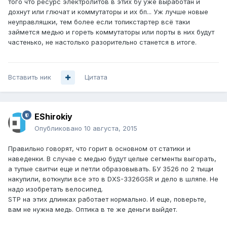
того что ресурс электролитов в этих бу уже выработан и
дохнут или глючат и коммутаторы и их бп... Уж лучше новые
неуправляшки, тем более если топикстартер всё таки
займется медью и гореть коммутаторы или порты в них будут
частенько, не настолько разорительно станется в итоге.
Вставить ник
Цитата
EShirokiy
Опубликовано
10 августа, 2015
Правильно говорят, что горит в основном от статики и
наведенки. В случае с медью будут целые сегменты выгорать,
а тупые свитчи еще и петли образовывать. БУ 3526 по 2 тыщи
накупили, воткнули все это в DXS-3326GSR и дело в шляпе. Не
надо изобретать велосипед.
STP на этих длинках работает нормально. И еще, поверьте,
вам не нужна медь. Оптика в те же деньги выйдет.