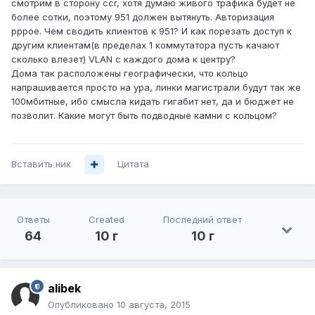
смотрим в сторону ccr, хотя думаю живого трафика будет не
более сотки, поэтому 951 должен вытянуть. Авторизация
pppoe. Чем сводить клиентов к 951? И как порезать доступ к
другим клиентам(в пределах 1 коммутатора пусть качают
сколько влезет) VLAN с каждого дома к центру?
Дома так расположены географически, что кольцо
напрашивается просто на ура, линки магистрали будут так же
100мбитные, ибо смысла кидать гигабит нет, да и бюджет не
позволит. Какие могут быть подводные камни с кольцом?
Вставить ник
Цитата
Ответы
Created
Последний ответ
64
10 г
10 г
alibek
Опубликовано
10 августа, 2015