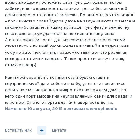
возможно даже проложить своё тупо до подвала, потом
забили, в некоторых местах ставим грозки без земли чтоб
если погорело то только 1 железка. По опыту того что я видел
- большинство провайдеров даже не задумываются о земле и
какой-либо защите, к ящику приводят тупо фазу и землю, ну
некоторые еще умудряются на нее вешать зануление.
А вот от экранки после долгих советов с электроспецами
отказались - лишний кусок железа висящий в воздухе, ни к
чему не законнекченный, незаземленный, вот это реальная
цель для статики и наводок. Тянем просто внешку нетлан,
отличная вещь)
Как и чем бороться с петлями если будем ставить
неуправляемые? да и собственно будут ли они появляться
если у нас магистраль на микротиках на каждом доме, из
него один порт выходит на неуправляемый свитч для раздачи
клиентам. От этого порта вланки (наверное) в центр.
Изменено
10 августа, 2015
пользователем xphoenix
Вставить ник
Цитата