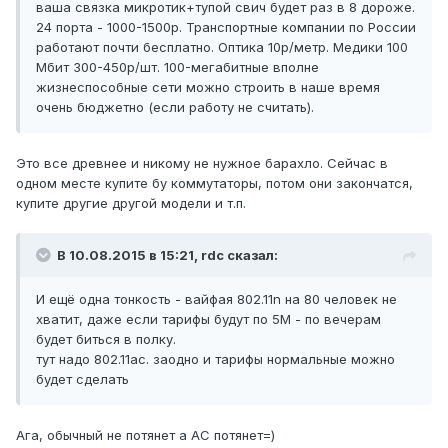
ваша связка микротик+тупой свич будет раз в 8 дороже.
24 порта - 1000-1500р. Транспортные компании по России
работают почти бесплатно. Оптика 10р/метр. Медики 100
Мбит 300-450р/шт. 100-мегабитные вполне
жизнеспособные сети можно строить в наше время
очень бюджетно (если работу не считать).
Это все древнее и никому не нужное барахло. Сейчас в
одном месте купите бу коммутаторы, потом они закончатся,
купите другие другой модели и т.п.
В 10.08.2015 в 15:21, rdc сказал:
И ещё одна тонкость - вайфая 802.11n на 80 человек не
хватит, даже если тарифы будут по 5М - по вечерам
будет биться в полку.
тут надо 802.11ac. заодно и тарифы нормальные можно
будет сделать
Ага, обычный не потянет а AC потянет=)