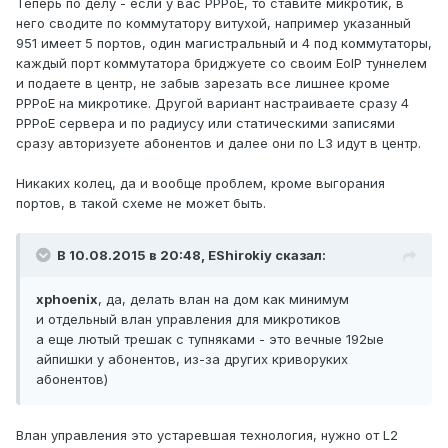
Теперь по делу - если у вас PPPoE, то ставите микротик, в
него сводите по коммутатору витухой, например указанный
951 имеет 5 портов, один магистральный и 4 под коммутаторы,
каждый порт коммутатора бриджуете со своим EoIP туннелем
и подаете в центр, не забыв зарезать все лишнее кроме
PPPoE на микротике. Другой вариант настраиваете сразу 4
PPPoE сервера и по радиусу или статическими записями
сразу авторизуете абонентов и далее они по L3 идут в центр.
Никаких колец, да и вообще проблем, кроме выгорания
портов, в такой схеме не может быть.
В 10.08.2015 в 20:48, EShirokiy сказал:
xphoenix
, да, делать влан на дом как минимум
и отдельный влан управления для микротиков
а еще лютый трешак с тупняками - это вечные 192ые
айпишки у абонентов, из-за других криворуких
абонентов)
Влан управления это устаревшая технология, нужно от L2