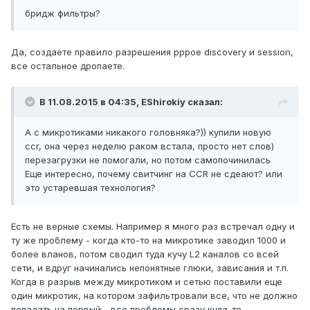
бридж фильтры?
Да, создаете правило разрешения pppoe discovery и session,
все остальное дропаете.
В 11.08.2015 в 04:35, EShirokiy сказал:
А с микротиками никакого головняка?)) купили новую
ccr, она через неделю раком встала, просто нет слов)
перезагрузки не помогали, но потом самопочинилась
Еще интересно, почему свитчинг на CCR не сдеают? или
это устаревшая технология?
Есть не верные схемы. Например я много раз встречал одну и
ту же проблему - когда кто-то на микротике заводил 1000 и
более вланов, потом сводил туда кучу L2 каналов со всей
сети, и вдруг начинались непонятные глюки, зависания и т.п.
Когда в разрыв между микротиком и сетью поставили еще
один микротик, на котором зафильтровали все, что не должно
попадать на первый - все проблемы сразу куда-то