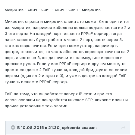
микротик - свич - свич - свич - свич - микротик
Микротик справа и микротик слева это может быть один и тот
же микротик, например кабель из кольца подключается во 2 и
3 его порты. На каждый порт вешаете PPPoE сервер, тогда
часть клиентов будет работать через 2 порт, часть через 3,
кто как подключится. Если один коммутатор, например в
центре, отключится, то часть абонентов переподключится на 2
порт, а часть на 3, когда почините поломку, все вернется в
прежнее русло. Если у вас PPPoE сервер в другом месте, то
просто создаете 2 EoIP туннеля, каждый бриджуете со своим
портом (один со 2 и один с 3), и уже в центре на каждый EoIP
туннель вешаете PPPoE сервер.
EoIP по тому, что он работает поверх IP сети и при его
использовании не понадобится никакое STP, никакие вланы и
прочие устаревшие технологии.
В 10.08.2015 в 21:30, xphoenix сказал: