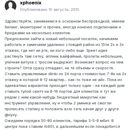
xphoenix
Опубликовано
10 августа, 2015
Здравствуйте, занимаемся в основном беспроводкой, имеем
билинг, мониторинг и прочее, иногда конечно подключаем и
бриджами на несколько клиентов.
Предложили зайти в новый небольшой поселок, начинаем
работать и замечаем удаленно стоящий район из 15ти 2х и 3х
этажек, где нет ни ртк, ни кого-либо еще. Зреет идея
растянуть там сетку, аплинк вайфайный, пролеты небольшие,
уличная витуха с тросом выдержит. Возникает вопрос на чем
строить? Опта сразу отпадает, не те объемы и скоростя.
Ставить управляемые dlinki по 24 порта стоимостью 7-8к на 2х
этажку в которой 8-12 квартир... как-то тоже не айс. Пока из
адекватных вариантов приходит только один - на каждый дом
ставить тупой свитч на 8-16 портов для клиентов и тут же
рядом с ним какой-нибудь бюджетный микротик как
инструмент управления, ну и чтобы 2 умника не смогли
прописать статику и положить всю сеть качая друг у друга
@нуху..
Ожидаем порядка 50-80 клиентов, тарифы 3-5-8 мбит. В
центре пока ставим rb951, в дальнейшем если понадобится