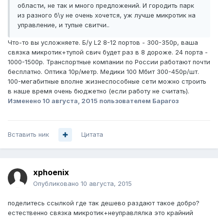
области, не так и много предложений. И городить парк
из разного б\у не очень хочется, уж лучше микротик на
управление, и тупые свитчи..
Что-то вы усложняете. Б/у L2 8-12 портов - 300-350р, ваша
связка микротик+тупой свич будет раз в 8 дороже. 24 порта -
1000-1500р. Транспортные компании по России работают почти
бесплатно. Оптика 10р/метр. Медики 100 Мбит 300-450р/шт.
100-мегабитные вполне жизнеспособные сети можно строить
в наше время очень бюджетно (если работу не считать).
Изменено
10 августа, 2015
пользователем Барагоз
Вставить ник
Цитата
xphoenix
Опубликовано
10 августа, 2015
поделитесь ссылкой где так дешево раздают такое добро?
естественно связка микротик+неуправлялка это крайний