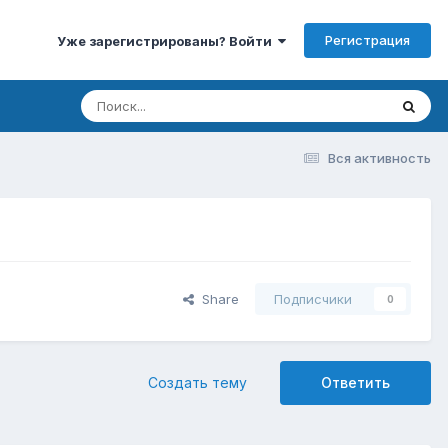
Регистрация
Уже зарегистрированы? Войти
Вся активность
Share
Подписчики
0
Создать тему
Ответить