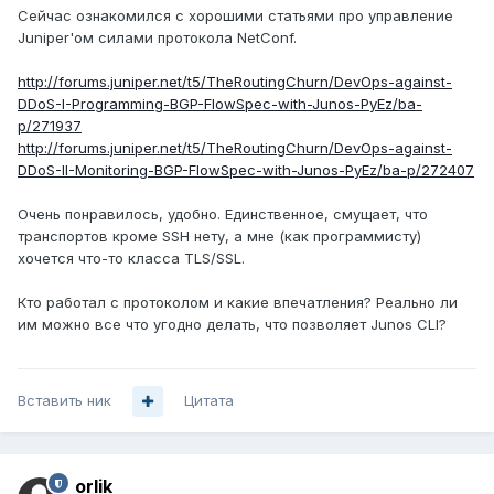
Сейчас ознакомился с хорошими статьями про управление
Juniper'ом силами протокола NetConf.
http://forums.juniper.net/t5/TheRoutingChurn/DevOps-against-
DDoS-I-Programming-BGP-FlowSpec-with-Junos-PyEz/ba-
p/271937
http://forums.juniper.net/t5/TheRoutingChurn/DevOps-against-
DDoS-II-Monitoring-BGP-FlowSpec-with-Junos-PyEz/ba-p/272407
Очень понравилось, удобно. Единственное, смущает, что
транспортов кроме SSH нету, а мне (как программисту)
хочется что-то класса TLS/SSL.
Кто работал с протоколом и какие впечатления? Реально ли
им можно все что угодно делать, что позволяет Junos CLI?
Вставить ник
Цитата
orlik