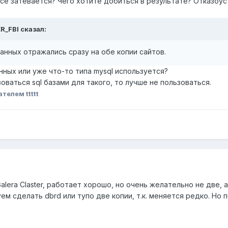
все затевается? Чего хотите добиться в результате? Отказоу
R_FBI сказал:
данных отражались сразу на обе копии сайтов.
ных или уже что-то типа mysql используется?
оваться sql базами для такого, то лучше не пользоваться.
телем ttttt
alera Claster, работает хорошо, но очень желательно не две, 
м сделать dbrd или тупо две копии, т.к. меняется редко. Но п