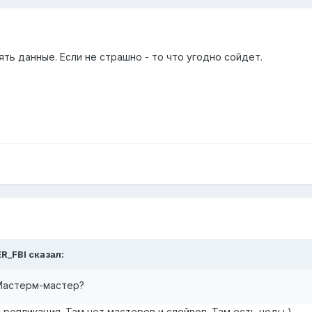
ть данные. Если не страшно - то что угодно сойдет.
R_FBI сказал:
 Мастерм-мастер?
 репликация. Там нет мастеров и слейвов. Там есть ноды )