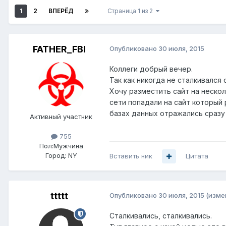
1
2
ВПЕРЁД
Страница 1 из 2
FATHER_FBI
Опубликовано
30 июля, 2015
Коллеги добрый вечер.
Так как никогда не сталкивался
Хочу разместить сайт на неско
сети попадали на сайт который 
базах данных отражались сразу 
Активный участник
755
Пол:
Мужчина
Город:
NY
Вставить ник
Цитата
ttttt
Опубликовано
30 июля, 2015
(изме
Сталкивались, сталкивались.