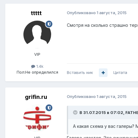
ttttt
Опубликовано
1 августа, 2015
Смотря на сколько страшно теря
VIP
1.4k
Пол:
Не определился
Вставить ник
Цитата
grifin.ru
Опубликовано
1 августа, 2015
В 31.07.2015 в 07:02, FATHE
А какая схема у вас галеры?
Галера-кластер. Это синхронная