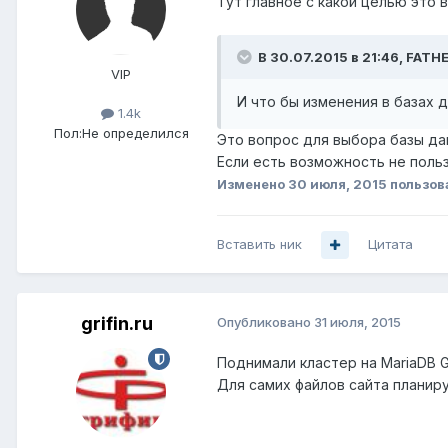
Тут главное с какой целью это 
В 30.07.2015 в 21:46, FATHE
VIP
И что бы изменения в базах 
1.4k
Пол:
Не определился
Это вопрос для выбора базы дан
Если есть возможность не польз
Изменено
30 июля, 2015
пользова
Вставить ник
Цитата
grifin.ru
Опубликовано
31 июля, 2015
Поднимали кластер на MariaDB G
Для самих файлов сайта планируе