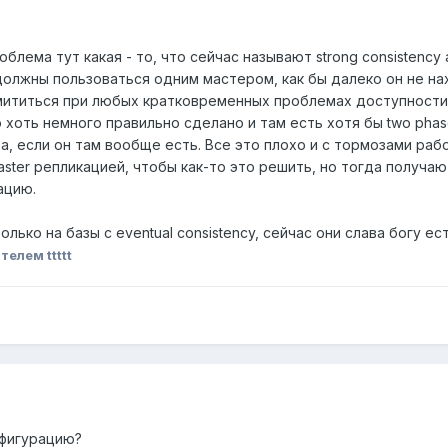
облема тут какая - то, что сейчас называют strong consisten
 должны пользоваться одним мастером, как бы далеко он не н
мититься при любых кратковременных проблемах доступности 
о хоть немного правильно сделано и там есть хотя бы two pha
, если он там вообще есть. Все это плохо и с тормозами раб
aster репликацией, чтобы как-то это решить, но тогда получа
ацию.
ько на базы с eventual consistency, сейчас они слава богу ест
елем ttttt
нфигурацию?