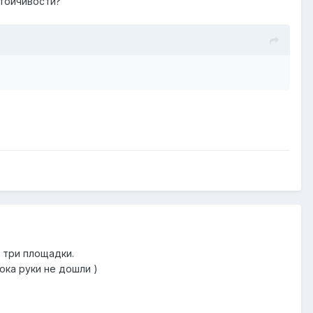
стойчивости?
а три площадки.
ока руки не дошли )