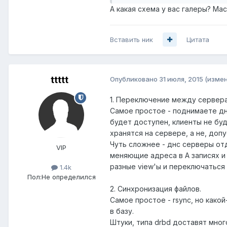
А какая схема у вас галеры? М
Вставить ник
Цитата
ttttt
Опубликовано
31 июля, 2015
(изме
1. Переключение между сервер
Самое простое - поднимаете днс
будет доступен, клиенты не буд
хранятся на сервере, а не, доп
Чуть сложнее - днс серверы отд
VIP
меняющие адреса в A записях и
разные view'ы и переключаться 
1.4k
Пол:
Не определился
2. Cинхронизация файлов.
Самое простое - rsync, но како
в базу.
Штуки, типа drbd доставят мног