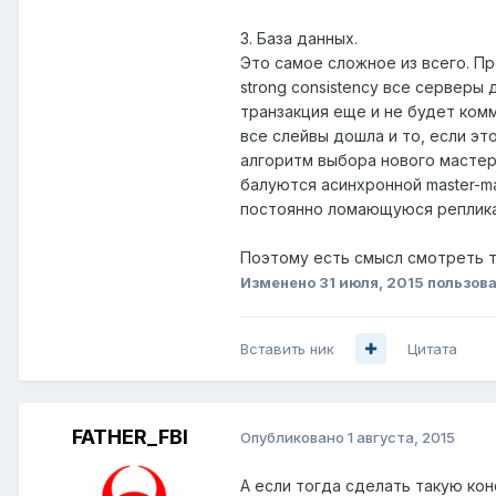
3. База данных.
Это самое сложное из всего. Пр
strong consistency все серверы
транзакция еще и не будет ком
все слейвы дошла и то, если эт
алгоритм выбора нового мастера
балуются асинхронной master-m
постоянно ломающуюся реплик
Поэтому есть смысл смотреть тол
Изменено
31 июля, 2015
пользоват
Вставить ник
Цитата
FATHER_FBI
Опубликовано
1 августа, 2015
А если тогда сделать такую ко