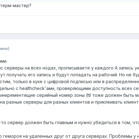
астерм-мастер?
нено)
ами.
 серверы на всех нодах, прописываете у каждого A запись ук
ут получать его запись и будут попадать на рабочий. Но не б
устим, только в куке с цифровой подписью или в распределенн
ельно с healthcheck'ами, проверяющими доступность всех сер
 инкрементящие серийный номер зоны (ttl тоже должен быть ма
на разные серверы для разных клиентов и приклеивать клиент
й-то сервер должен быть главным и нужно убедиться в том, ч
о гемороя на удаленных друг от друга серверах. Проблемы у ни