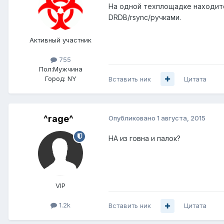
На одной техплощадке находитс
DRDB/rsync/ручками.
Активный участник
755
Пол:
Мужчина
Город:
NY
Вставить ник
Цитата
^rage^
Опубликовано
1 августа, 2015
HA из говна и палок?
VIP
1.2k
Вставить ник
Цитата