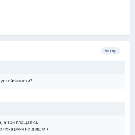
Автор
оустойчивости?
, а три площадки.
о пока руки не дошли )