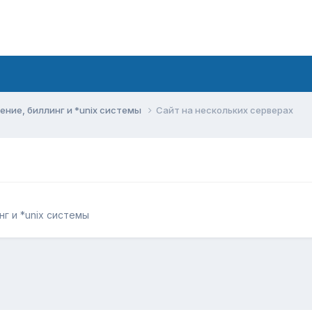
ние, биллинг и *unix системы
Сайт на нескольких серверах
г и *unix системы