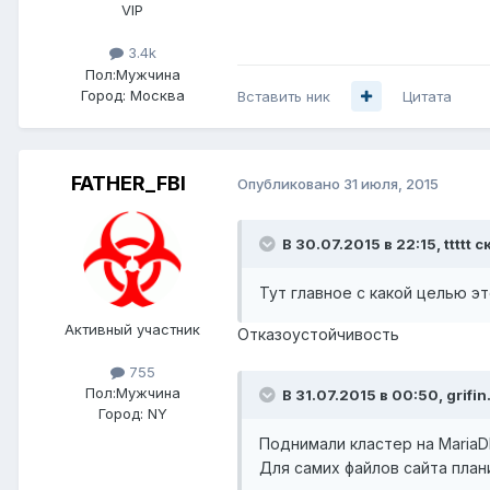
VIP
3.4k
Пол:
Мужчина
Город:
Москва
Вставить ник
Цитата
FATHER_FBI
Опубликовано
31 июля, 2015
В 30.07.2015 в 22:15, ttttt с
Тут главное с какой целью э
Активный участник
Отказоустойчивость
755
Пол:
Мужчина
В 31.07.2015 в 00:50, grifin
Город:
NY
Поднимали кластер на MariaDB
Для самих файлов сайта плани