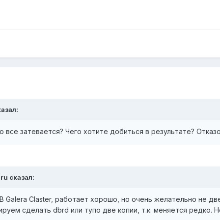
казал:
то все затевается? Чего хотите добиться в результате? Отказ
.ru сказал:
 Galera Claster, работает хорошо, но очень желательно не две
руем сделать dbrd или тупо две копии, т.к. меняется редко. Н