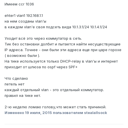
Имеем ccr 1036
ehter1 vlan1 192.168.1.1
на нем созданы vlan'ы
в каждом vlan'е своя подсеть вида 10.1.3.1/24 10.1.4.1/24
Уходит всё это через коммутатор в сеть.
Тик без остановки долбит и пытается найти несуществующие
IP адреса. Точнее - они были эти адреса еще при царе горохе
( возможно были ).
На тике используется только DHCP-relay в vlan'ы и интернет
приходит от шлюза по ospf через SPF+
Что сделано
петель нет
каждый отдельный vlan - это отдельный коммутатор.
правил на тике нет.
2-ю неделю ломаю голову,что может стать причиной.
Изменено
19 июля, 2015
пользователем stealallsock