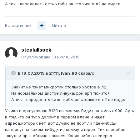
А тик - переделать сеть чтобы он столько в л2 не видел.
Вставить ник
Цитата
stealallsock
Опубликовано
19 июля, 2015
В 19.07.2015 в 21:11, Ivan_83 сказал:
Значит не тянет микротик столько хостов в л2.
На нормальном дистре линуха/фри арп тюнится.
А тик - переделать сеть чтобы он столько в л2 не видел.
У тика в арп указано 8129 по-моему. Видит он живых 900. Суть
в том,что он тупо долбит в первом влане и ищет
адреса,которых нет. Вот думаю не порт ли где-нибудь
навернут на каком-нибудь из коммутаторов. Тик способен
тянуть и арп таблица тюнится. Косяк либо в неверно