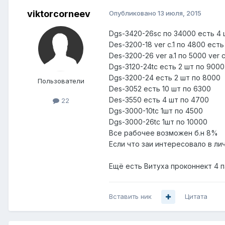
viktorcorneev
Опубликовано
13 июля, 2015
Dgs-3420-26sc по 34000 есть 4 
Des-3200-18 ver c.1 по 4800 ест
Des-3200-26 ver a.1 по 5000 ver c
Dgs-3120-24tc есть 2 шт по 9000
Dgs-3200-24 есть 2 шт по 8000
Пользователи
Des-3052 есть 10 шт по 6300
Des-3550 есть 4 шт по 4700
22
Dgs-3000-10tc 1шт по 4500
Dgs-3000-26tc 1шт по 10000
Все рабочее возможен б.н 8%
Если что заи интересовало в личк
Ещё есть Витуха проконнект 4 п
Вставить ник
Цитата