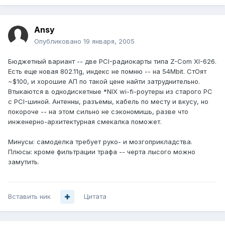
Ansy
Опубликовано
19 января, 2005
Бюджетный вариант -- две PCI-радиокарты типа Z-Com XI-626.
Есть еще новая 802.11g, индекс не помню -- на 54Mbit. СтОят
~$100, и хорошие АП по такой цене найти затруднительно.
Втыкаются в однодискетные *NIX wi-fi-роутеры из старого PC
с PCI-шиной. Антенны, разъемы, кабель по месту и вкусу, но
покороче -- на этом сильно не сэкономишь, разве что
инженерно-архитектурная смекалка поможет.
Минусы: самоделка требует руко- и мозгоприкладства.
Плюсы: кроме фильтрации трафа -- черта лысого можно
замутить.
Вставить ник
Цитата