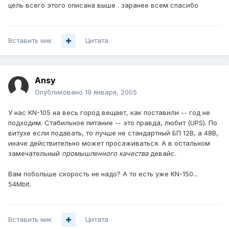
цель всего этого описана выше . заранее всем спасибо
Вставить ник
Цитата
Ansy
Опубликовано
19 января, 2005
У нас KN-105 на весь город вещает, как поставили -- год не
подходим. Стабильное питание -- это правда, любит (UPS). По
витухе если подавать, то лучше не стандартный БП 12В, а 48В,
иначе действительно может просаживаться. А в остальном
замечательный
промышленного качества
девайс.
Вам побольше скорость не надо? А то есть уже KN-150...
54Mbit.
Вставить ник
Цитата