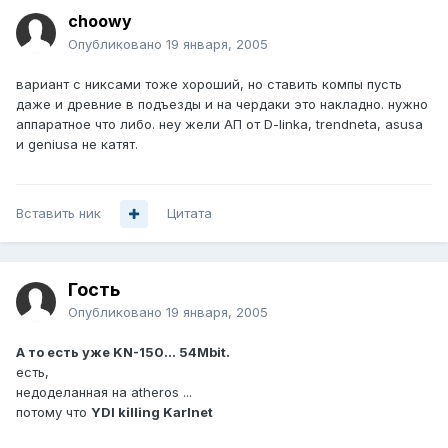
choowy
Опубликовано
19 января, 2005
вариант с никсами тоже хороший, но ставить компы пусть
даже и древние в подъезды и на чердаки это накладно. нужно
аппаратное что либо. неу жели АП от D-linka, trendneta, asusa
и geniusa не катят.
Вставить ник
Цитата
Гость
Опубликовано
19 января, 2005
А то есть уже KN-150... 54Mbit.
есть,
недоделанная на atheros ...
потому что
YDI killing Karlnet