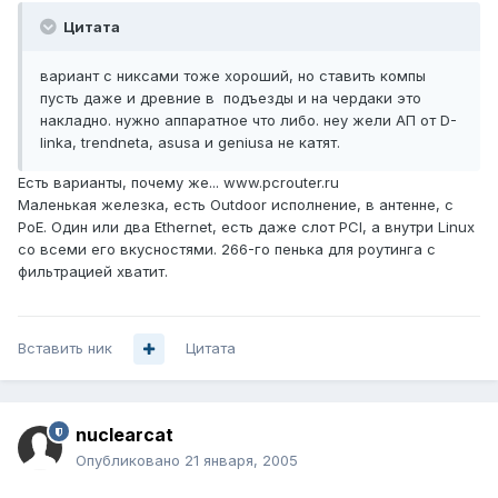
Цитата
вариант с никсами тоже хороший, но ставить компы
пусть даже и древние в подъезды и на чердаки это
накладно. нужно аппаратное что либо. неу жели АП от D-
linka, trendneta, asusa и geniusa не катят.
Есть варианты, почему же... www.pcrouter.ru
Маленькая железка, есть Outdoor исполнение, в антенне, с
PoE. Один или два Ethernet, есть даже слот PCI, а внутри Linux
со всеми его вкусностями. 266-го пенька для роутинга с
фильтрацией хватит.
Вставить ник
Цитата
nuclearcat
Опубликовано
21 января, 2005