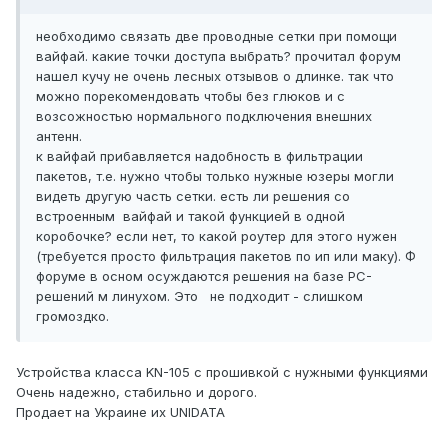
необходимо связать две проводные сетки при помощи
вайфай. какие точки доступа выбрать? прочитал форум
нашел кучу не очень лесных отзывов о длинке. так что
можно порекомендовать чтобы без глюков и с
возсожностью нормального подключения внешних
антенн.
к вайфай прибавляется надобность в фильтрации
пакетов, т.е. нужно чтобы только нужные юзеры могли
видеть другую часть сетки. есть ли решения со
встроенным вайфай и такой функцией в одной
коробочке? если нет, то какой роутер для этого нужен
(требуется просто фильтрация пакетов по ип или маку). Ф
форуме в осном осуждаются решения на базе PC-
решений м линухом. Это не подходит - слишком
громоздко.
Устройства класса KN-105 c прошивкой с нужными функциями
Очень надежно, стабильно и дорого.
Продает на Украине их UNIDATA