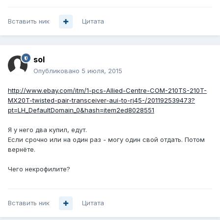
Вставить ник
Цитата
sol
Опубликовано
5 июля, 2015
http://www.ebay.com/itm/1-pcs-Allied-Centre-COM-210TS-210T-
MX20T-twisted-pair-transceiver-aui-to-rj45-/201192539473?
pt=LH_DefaultDomain_0&hash=item2ed8028551
Я у него два купил, едут.
Если срочно или на один раз - могу один свой отдать. Потом
вернёте.
Чего некрофилите?
Вставить ник
Цитата