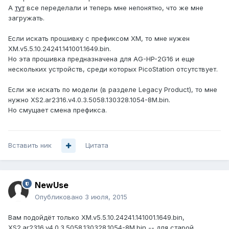
А
тут
все переделали и теперь мне непонятно, что же мне
загружать.
Если искать прошивку с префиксом XM, то мне нужен
XM.v5.5.10.24241.141001.1649.bin.
Но эта прошивка предназначена для AG-HP-2G16 и еще
нескольких устройств, среди которых PicoStation отсутствует.
Если же искать по модели (в разделе Legacy Product), то мне
нужно XS2.ar2316.v4.0.3.5058.130328.1054-8M.bin.
Но смущает смена префикса.
Вставить ник
Цитата
NewUse
Опубликовано
3 июля, 2015
Вам подойдёт только XM.v5.5.10.24241.141001.1649.bin,
XS2.ar2316.v4.0.3.5058.130328.1054-8M.bin -- для старой