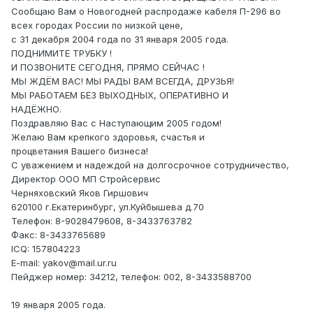
Сообщаю Вам о Новогодней распродаже кабеля П-296 во
всех городах России по низкой цене,
с 31 декабря 2004 года по 31 января 2005 года.
ПОДНИМИТЕ ТРУБКУ !
И ПОЗВОНИТЕ СЕГОДНЯ, ПРЯМО СЕЙЧАС !
МЫ ЖДЁМ ВАС! МЫ РАДЫ ВАМ ВСЕГДА, ДРУЗЬЯ!
МЫ РАБОТАЕМ БЕЗ ВЫХОДНЫХ, ОПЕРАТИВНО И
НАДЁЖНО.
Поздравляю Вас с Наступающим 2005 годом!
Желаю Вам крепкого здоровья, счастья и
процветания Вашего бизнеса!
С уважением и надеждой на долгосрочное сотрудничество,
Директор ООО МП Стройсервис
Черняховский Яков Гиршович
620100 г.Екатеринбург, ул.Куйбышева д.70
Телефон: 8-9028479608, 8-3433763782
Факс: 8-3433765689
ICQ: 157804223
E-mail: yakov@mail.ur.ru
Пейджер номер: 34212, телефон: 002, 8-3433588700
19 января 2005 года.