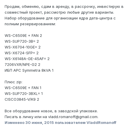
Продам, обменяю, сдам в аренду, в рассрочку, инвестирую в
совместный проект, рассмотрю любые другие варианты.
Набор оборудование для организации ядра дата-центра с
полным резервированием:
WS-C6509E + FAN 2
WS-SUP720-3B= 2
WS-X6704-10GE= 2
WS-X6724-SFP= 2
WS-X6148A-GE-45AF= 2
7206VXR/NPE-G2 2
ИБП APC Symmetra 8kVA 1
Плюс zip:
WS-C6509E + FAN 1
WS-SUP720-3BXL= 1
CISCO3845-V/K9 2
Все оборудование новое, в заводской упаковке.
Писать в личку или на vladd.romanoff@gmail.com.
Изменено
30 июня, 2015
пользователем VladdRomanoff