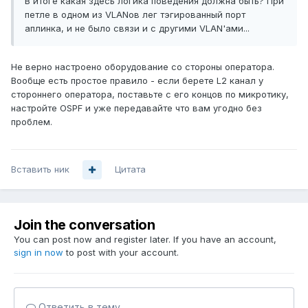
В итоге какая здесь логика поведения должна быть? При
петле в одном из VLANов лег тэгированный порт
аплинка, и не было связи и с другими VLAN'ами...
Не верно настроено оборудование со стороны оператора.
Вообще есть простое правило - если берете L2 канал у
стороннего оператора, поставьте с его концов по микротику,
настройте OSPF и уже передавайте что вам угодно без
проблем.
Вставить ник
Цитата
Join the conversation
You can post now and register later. If you have an account,
sign in now
to post with your account.
Ответить в тему...