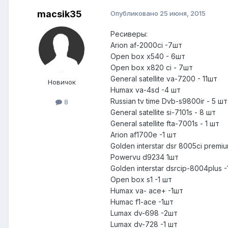
macsik35
Опубликовано
25 июня, 2015
Ресиверы:
Arion af-2000ci -7шт
Open box x540 - 6шт
Open box x820 ci - 7шт
General satellite va-7200 - 11шт
Новичок
Humax va-4sd -4 шт
Russian tv time Dvb-s9800ir - 5 шт
8
General satellite si-7101s - 8 шт
General satellite fta-7001s - 1 шт
Arion af1700e -1 шт
Golden interstar dsr 8005ci premi
Powervu d9234 1шт
Golden interstar dsrcip-8004plus 
Open box s1 -1 шт
Humax va- ace+ -1шт
Humac f1-ace -1шт
Lumax dv-698 -2шт
Lumax dv-728 -1 шт