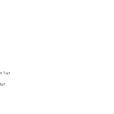
um 1 шт
-1шт