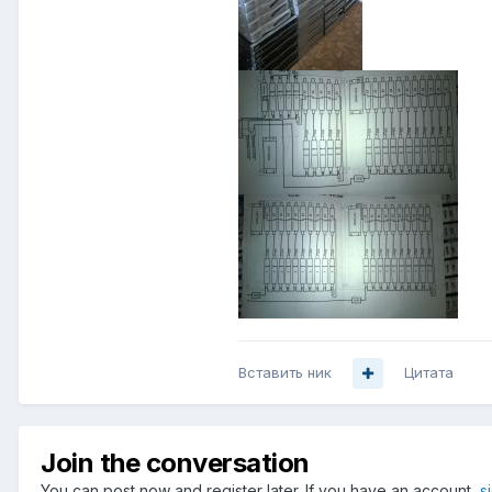
Вставить ник
Цитата
Join the conversation
You can post now and register later. If you have an account,
s