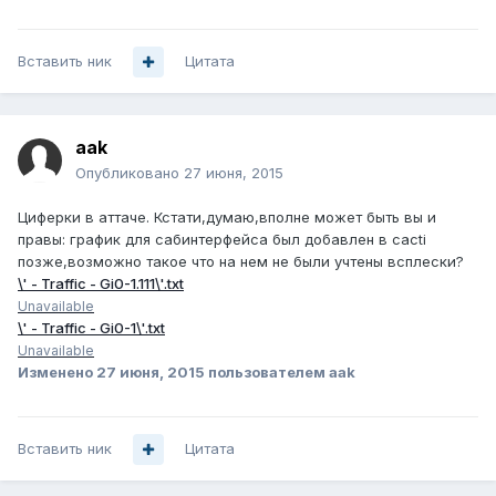
Вставить ник
Цитата
aak
Опубликовано
27 июня, 2015
Циферки в аттаче. Кстати,думаю,вполне может быть вы и
правы: график для сабинтерфейса был добавлен в cacti
позже,возможно такое что на нем не были учтены всплески?
\' - Traffic - Gi0-1.111\'.txt
Unavailable
\' - Traffic - Gi0-1\'.txt
Unavailable
Изменено
27 июня, 2015
пользователем aak
Вставить ник
Цитата