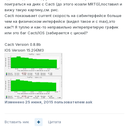
поиграться на днях с Cacti (до этого юзали MRTG),поставил и
вижу такую картину,см. рис.
Cacti показывает current скорость на сабинтерфейсе больше
чем на физическом интерфейсе (видел такое и с max),это
как?! Я туплю и как-то неправильно интерепретирую график
или это баг Cacti/IOS (забирается с циски)?
Cacti Version 0.8.8b
IOS Version 15.2(4)M3
Изменено
25 июня, 2015
пользователем aak
Вставить ник
Цитата