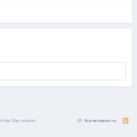
t utp 25pr outdoor
Вся активность