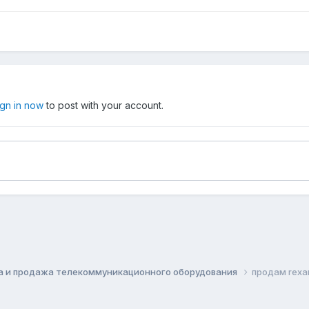
ign in now
to post with your account.
а и продажа телекоммуникационного оборудования
продам rexan