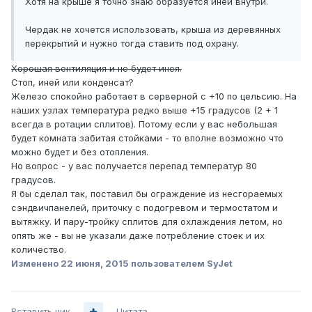
Хотя на крыше я точно знаю образуется иней внутри.
Чердак не хочется использовать, крыша из деревянных
перекрытий и нужно тогда ставить под охрану.
Хорошая вентиляция и не будет инея.
Стоп, иней или конденсат?
Железо спокойно работает в серверной с +10 по цельсию. На
наших узлах температура редко выше +15 градусов (2 + 1
всегда в ротации сплитов). Потому если у вас небольшая
будет комната забитая стойками - то вполне возможно что
можно будет и без отопления.
Но вопрос - у вас получается перепад температур 80
градусов.
Я бы сделал так, поставил бы ограждение из несгораемых
сэндвичпанелей, приточку с подогревом и термостатом и
вытяжку. И пару-тройку сплитов для охлаждения летом, но
опять же - вы не указали даже потребление стоек и их
количество.
Изменено
22 июня, 2015
пользователем SyJet
Вставить ник
Цитата