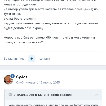
мешать сотрудникам.
на выбор упало три места котельная (теплое помещение) но
тут пыльно.
склад без отопления
чердак чуть теплее чем склад наверное. но тогда там нужно
будет делать пож. охрану.
мороз у нас бывает около -50. понятно что я могу утеплить
шкаф, но а летом то как?
Вставить ник
Цитата
SyJet
Опубликовано
19 июня, 2015
В 19.06.2015 в 13:18, diesels сказал:
хочу перенести сервер в место где он не будет жужжать