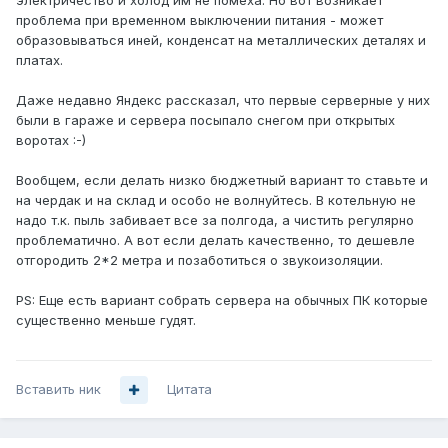
электричество и холод им не помеха. Но вот возникает
проблема при временном выключении питания - может
образовываться иней, конденсат на металлических деталях и
платах.
Даже недавно Яндекс рассказал, что первые серверные у них
были в гараже и сервера посыпало снегом при открытых
воротах :-)
Вообщем, если делать низко бюджетный вариант то ставьте и
на чердак и на склад и особо не волнуйтесь. В котельную не
надо т.к. пыль забивает все за полгода, а чистить регулярно
проблематично. А вот если делать качественно, то дешевле
отгородить 2*2 метра и позаботиться о звукоизоляции.
PS: Еще есть вариант собрать сервера на обычных ПК которые
существенно меньше гудят.
Вставить ник
Цитата