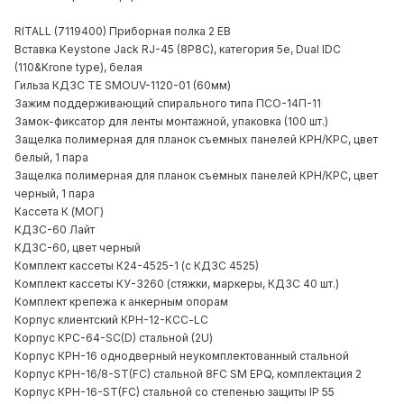
RITALL (7119400) Приборная полка 2 ЕВ
Вставка Keystone Jack RJ-45 (8P8C), категория 5е, Dual IDC
(110&Krone type), белая
Гильза КДЗС TE SMOUV-1120-01 (60мм)
Зажим поддерживающий спирального типа ПСО-14П-11
Замок-фиксатор для ленты монтажной, упаковка (100 шт.)
Защелка полимерная для планок съемных панелей КРН/КРС, цвет
белый, 1 пара
Защелка полимерная для планок съемных панелей КРН/КРС, цвет
черный, 1 пара
Кассета К (МОГ)
КДЗС-60 Лайт
КДЗС-60, цвет черный
Комплект кассеты К24-4525-1 (с КДЗС 4525)
Комплект кассеты КУ-3260 (стяжки, маркеры, КДЗС 40 шт.)
Комплект крепежа к анкерным опорам
Корпус клиентский КРН-12-КСС-LC
Корпус КРC-64-SC(D) стальной (2U)
Корпус КРН-16 однодверный неукомплектованный стальной
Корпус КРН-16/8-ST(FC) стальной 8FC SM EPQ, комплектация 2
Корпус КРН-16-ST(FC) стальной со степенью защиты IP 55